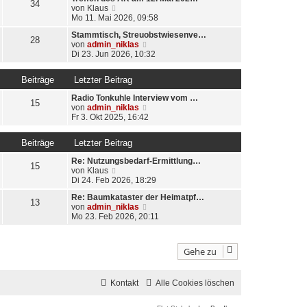
e
34
i
N
von
Klaus
r
t
e
Mo 11. Mai 2026, 09:58
B
r
u
e
a
Stammtisch, Streuobstwiesenve…
e
28
i
g
N
von
admin_niklas
s
t
e
Di 23. Jun 2026, 10:32
t
r
u
e
a
e
r
g
Beiträge
Letzter Beitrag
s
B
t
e
Radio Tonkuhle Interview vom …
e
15
i
N
von
admin_niklas
r
t
e
Fr 3. Okt 2025, 16:42
B
r
u
e
a
e
i
g
Beiträge
Letzter Beitrag
s
t
t
r
Re: Nutzungsbedarf-Ermittlung…
e
15
a
N
von
Klaus
r
g
e
Di 24. Feb 2026, 18:29
B
u
e
Re: Baumkataster der Heimatpf…
e
13
i
N
von
admin_niklas
s
t
e
Mo 23. Feb 2026, 20:11
t
r
u
e
a
e
r
g
s
B
Gehe zu
t
e
e
i
r
t
Kontakt
B
Alle Cookies löschen
r
e
a
i
g