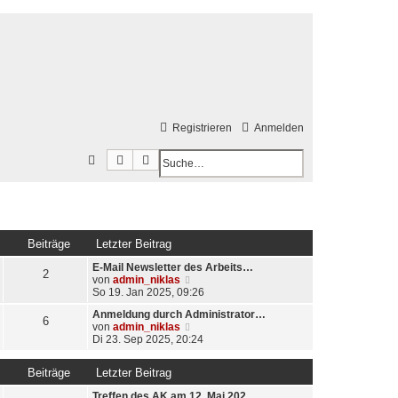
Registrieren
Anmelden
Suche
Erweiterte Suche
S
u
c
h
Beiträge
Letzter Beitrag
e
E-Mail Newsletter des Arbeits…
2
N
von
admin_niklas
e
So 19. Jan 2025, 09:26
u
Anmeldung durch Administrator…
e
6
N
von
admin_niklas
s
e
Di 23. Sep 2025, 20:24
t
u
e
e
r
Beiträge
Letzter Beitrag
s
B
t
e
Treffen des AK am 12. Mai 202…