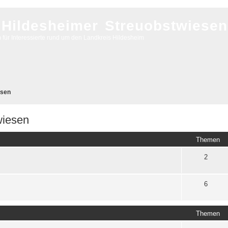
Hildesheimer Streuobstwiesen
 für Interessierte rund um den Landkreis Hildesheim
esen
wiesen
Themen
2
6
Themen