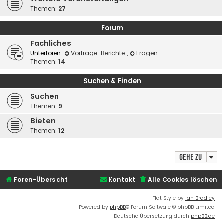
Themen:
27
Forum
Fachliches
Unterforen:
Vorträge-Berichte
,
Fragen
Themen:
14
Suchen & Finden
Suchen
Themen:
9
Bieten
Themen:
12
Gehe zu
Foren-Übersicht
Kontakt
Alle Cookies löschen
Flat Style by
Ian Bradley
Powered by
phpBB
® Forum Software © phpBB Limited
Deutsche Übersetzung durch
phpBB.de