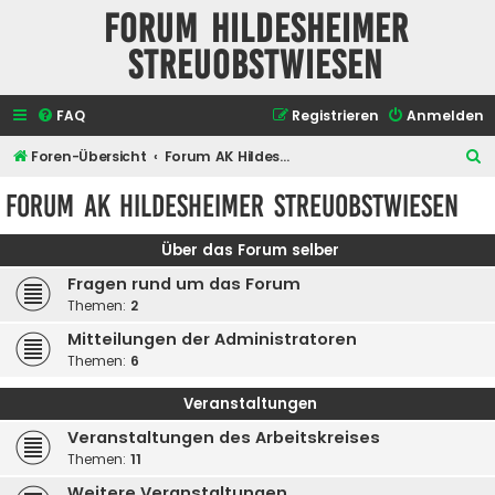
Forum Hildesheimer
Streuobstwiesen
FAQ
Registrieren
Anmelden
S
Foren-Übersicht
Forum AK Hildesheimer Streuobstwiesen
u
Forum AK Hildesheimer Streuobstwiesen
c
h
Über das Forum selber
e
Fragen rund um das Forum
Themen:
2
Mitteilungen der Administratoren
Themen:
6
Veranstaltungen
Veranstaltungen des Arbeitskreises
Themen:
11
Weitere Veranstaltungen