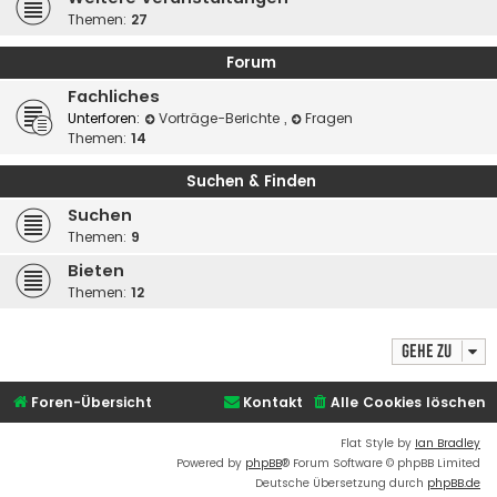
Themen:
27
Forum
Fachliches
Unterforen:
Vorträge-Berichte
,
Fragen
Themen:
14
Suchen & Finden
Suchen
Themen:
9
Bieten
Themen:
12
Gehe zu
Foren-Übersicht
Kontakt
Alle Cookies löschen
Flat Style by
Ian Bradley
Powered by
phpBB
® Forum Software © phpBB Limited
Deutsche Übersetzung durch
phpBB.de