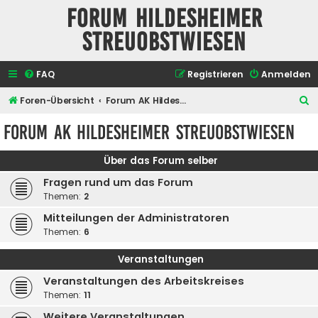
Forum Hildesheimer
Streuobstwiesen
FAQ
Registrieren
Anmelden
S
Foren-Übersicht
Forum AK Hildesheimer Streuobstwiesen
u
Forum AK Hildesheimer Streuobstwiesen
c
h
Über das Forum selber
e
Fragen rund um das Forum
Themen:
2
Mitteilungen der Administratoren
Themen:
6
Veranstaltungen
Veranstaltungen des Arbeitskreises
Themen:
11
Weitere Veranstaltungen