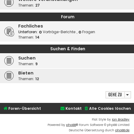
Themen:
27
Forum
Fachliches
Unterforen:
Vorträge-Berichte
,
Fragen
Themen:
14
Suchen & Finden
Suchen
Themen:
9
Bieten
Themen:
12
Gehe zu
Foren-Übersicht
Kontakt
Alle Cookies löschen
Flat Style by
Ian Bradley
Powered by
phpBB
® Forum Software © phpBB Limited
Deutsche Übersetzung durch
phpBB.de