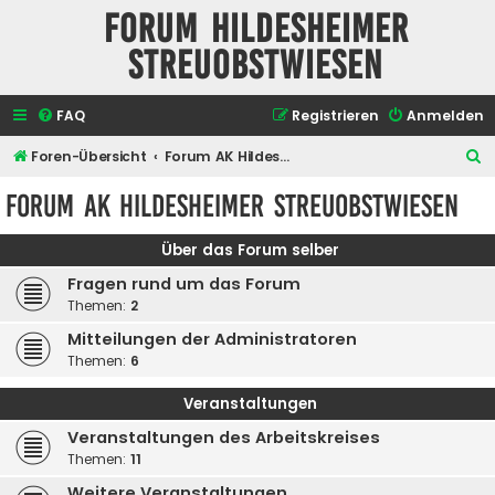
Forum Hildesheimer
Streuobstwiesen
FAQ
Registrieren
Anmelden
S
Foren-Übersicht
Forum AK Hildesheimer Streuobstwiesen
u
Forum AK Hildesheimer Streuobstwiesen
c
h
Über das Forum selber
e
Fragen rund um das Forum
Themen:
2
Mitteilungen der Administratoren
Themen:
6
Veranstaltungen
Veranstaltungen des Arbeitskreises
Themen:
11
Weitere Veranstaltungen