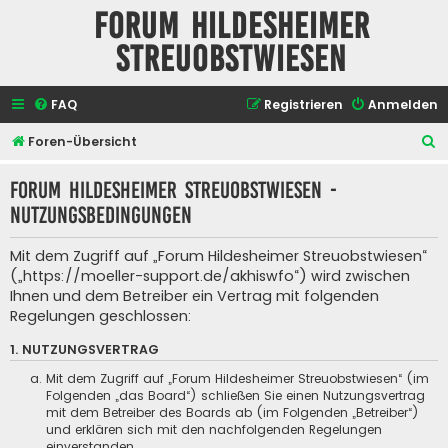
Forum Hildesheimer
Streuobstwiesen
FAQ
Registrieren
Anmelden
S
Foren-Übersicht
u
Forum Hildesheimer Streuobstwiesen -
c
Nutzungsbedingungen
h
e
Mit dem Zugriff auf „Forum Hildesheimer Streuobstwiesen“
(„https://moeller-support.de/akhiswfo“) wird zwischen
Ihnen und dem Betreiber ein Vertrag mit folgenden
Regelungen geschlossen:
1. NUTZUNGSVERTRAG
Mit dem Zugriff auf „Forum Hildesheimer Streuobstwiesen“ (im
Folgenden „das Board“) schließen Sie einen Nutzungsvertrag
mit dem Betreiber des Boards ab (im Folgenden „Betreiber“)
und erklären sich mit den nachfolgenden Regelungen
einverstanden.