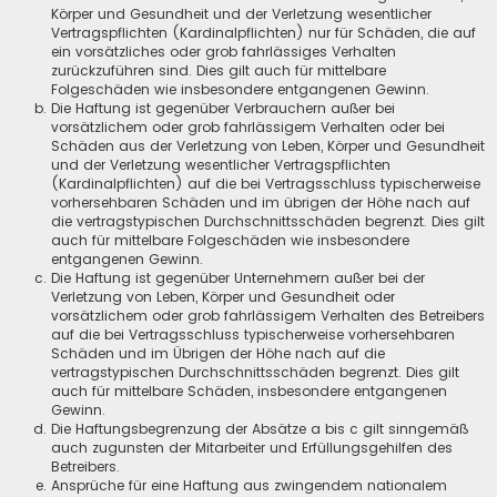
Körper und Gesundheit und der Verletzung wesentlicher
Vertragspflichten (Kardinalpflichten) nur für Schäden, die auf
ein vorsätzliches oder grob fahrlässiges Verhalten
zurückzuführen sind. Dies gilt auch für mittelbare
Folgeschäden wie insbesondere entgangenen Gewinn.
Die Haftung ist gegenüber Verbrauchern außer bei
vorsätzlichem oder grob fahrlässigem Verhalten oder bei
Schäden aus der Verletzung von Leben, Körper und Gesundheit
und der Verletzung wesentlicher Vertragspflichten
(Kardinalpflichten) auf die bei Vertragsschluss typischerweise
vorhersehbaren Schäden und im übrigen der Höhe nach auf
die vertragstypischen Durchschnittsschäden begrenzt. Dies gilt
auch für mittelbare Folgeschäden wie insbesondere
entgangenen Gewinn.
Die Haftung ist gegenüber Unternehmern außer bei der
Verletzung von Leben, Körper und Gesundheit oder
vorsätzlichem oder grob fahrlässigem Verhalten des Betreibers
auf die bei Vertragsschluss typischerweise vorhersehbaren
Schäden und im Übrigen der Höhe nach auf die
vertragstypischen Durchschnittsschäden begrenzt. Dies gilt
auch für mittelbare Schäden, insbesondere entgangenen
Gewinn.
Die Haftungsbegrenzung der Absätze a bis c gilt sinngemäß
auch zugunsten der Mitarbeiter und Erfüllungsgehilfen des
Betreibers.
Ansprüche für eine Haftung aus zwingendem nationalem