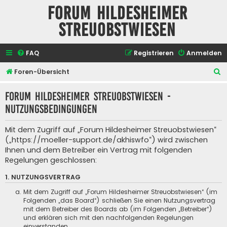
Forum Hildesheimer
Streuobstwiesen
FAQ
Registrieren
Anmelden
S
Foren-Übersicht
u
Forum Hildesheimer Streuobstwiesen -
c
Nutzungsbedingungen
h
e
Mit dem Zugriff auf „Forum Hildesheimer Streuobstwiesen“
(„https://moeller-support.de/akhiswfo“) wird zwischen
Ihnen und dem Betreiber ein Vertrag mit folgenden
Regelungen geschlossen:
1. NUTZUNGSVERTRAG
Mit dem Zugriff auf „Forum Hildesheimer Streuobstwiesen“ (im
Folgenden „das Board“) schließen Sie einen Nutzungsvertrag
mit dem Betreiber des Boards ab (im Folgenden „Betreiber“)
und erklären sich mit den nachfolgenden Regelungen
einverstanden.