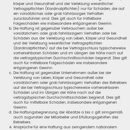
Körper und Gesundheit und der Verletzung wesentlicher
Vertragspflichten (Kardinalpflichten) nur für Schäden, die auf
ein vorsätzliches oder grob fahrlässiges Verhalten
zurückzuführen sind. Dies gilt auch für mittelbare
Folgeschäden wie insbesondere entgangenen Gewinn.
Die Haftung ist gegenüber Verbrauchern außer bei
vorsätzlichem oder grob fahrlässigem Verhalten oder bei
Schäden aus der Verletzung von Leben, Körper und Gesundheit
und der Verletzung wesentlicher Vertragspflichten
(Kardinalpflichten) auf die bei Vertragsschluss typischerweise
vorhersehbaren Schäden und im übrigen der Höhe nach auf
die vertragstypischen Durchschnittsschäden begrenzt. Dies gilt
auch für mittelbare Folgeschäden wie insbesondere
entgangenen Gewinn.
Die Haftung ist gegenüber Unternehmern außer bei der
Verletzung von Leben, Körper und Gesundheit oder
vorsätzlichem oder grob fahrlässigem Verhalten des Betreibers
auf die bei Vertragsschluss typischerweise vorhersehbaren
Schäden und im Übrigen der Höhe nach auf die
vertragstypischen Durchschnittsschäden begrenzt. Dies gilt
auch für mittelbare Schäden, insbesondere entgangenen
Gewinn.
Die Haftungsbegrenzung der Absätze a bis c gilt sinngemäß
auch zugunsten der Mitarbeiter und Erfüllungsgehilfen des
Betreibers.
Ansprüche für eine Haftung aus zwingendem nationalem