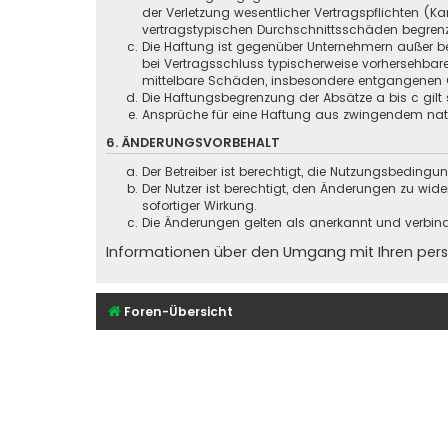
der Verletzung wesentlicher Vertragspflichten (
vertragstypischen Durchschnittsschäden begrenz
Die Haftung ist gegenüber Unternehmern außer be
bei Vertragsschluss typischerweise vorhersehbar
mittelbare Schäden, insbesondere entgangenen 
Die Haftungsbegrenzung der Absätze a bis c gilt 
Ansprüche für eine Haftung aus zwingendem nati
6. ÄNDERUNGSVORBEHALT
Der Betreiber ist berechtigt, die Nutzungsbeding
Der Nutzer ist berechtigt, den Änderungen zu wid
sofortiger Wirkung.
Die Änderungen gelten als anerkannt und verbin
Informationen über den Umgang mit Ihren persö
Foren-Übersicht