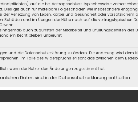
Kardinalpflichten) auf die bei Vertragsschluss typischerweise vorherseh
t. Dies gilt auch für mittelbare Folgeschäden wie insbesondere entgan
i der Verletzung von Leben, Körper und Gesundheit oder vorsätzlichem o
en Schäden und im Übrigen der Höhe nach auf die vertragstypischen Dur
Gewinn.
sinngemäß auch zugunsten der Mitarbeiter und Erfüllungsgehilfen des Be
onalem Recht bleiben unberührt.
ungen und die Datenschutzerklärung zu ändern. Die Änderung wird dem Nutz
ersprechen. Im Falle des Widerspruchs erlischt das zwischen dem Betrei
dlich, wenn der Nutzer den Änderungen zugestimmt hat.
nlichen Daten sind in der Datenschutzerklärung enthalten.