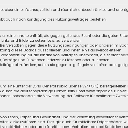
 Betreiber ein einfaches, zeitlich und räumlich unbeschränktes und unen
leibt auch nach Kündigung des Nutzungsvertrages bestehen.
ss er keine Inhalte enthält, die gegen geltendes Recht oder die guten Sitt
n Links und Bilder zu setzen bzw. zu verwenden.
 Bei Verstößen gegen diese Nutzungsbedingungen oder anderer im Board 
zung dieses Boards ausschließen und Ihnen ein Hausverbot erteilen.
 Verantwortung für die Inhalte von Beiträgen übernimmt, die er nicht selb
o, Beiträge und Funktionen jederzeit zu löschen oder zu sperren.
 Beiträge abzuändern, sofern sie gegen o. g. Regeln verstoßen oder geei
um eine unter der „
GNU General Public License v2
“ (GPL) bereitgestellt
 durch die deutschsprachige Community unter www.phpbb.de zur Verfügun
 können insbesondere die Verwendung der Software für bestimmte Zwecke
 von Leben, Körper und Gesundheit und der Verletzung wesentlicher Vertra
halten zurückzuführen sind. Dies gilt auch für mittelbare Folgeschäden
i vorsätzlichem oder grob fahrlässigem Verhalten oder bei Schäden au