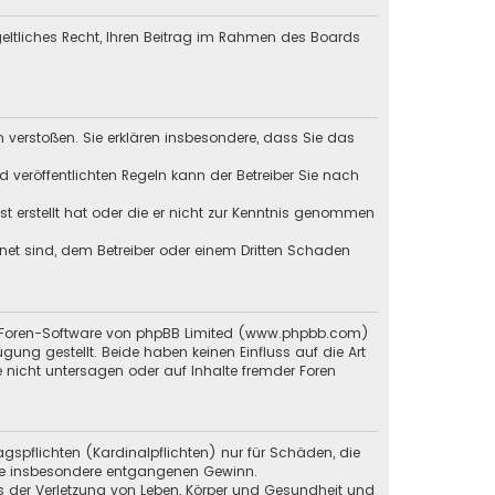
tgeltliches Recht, Ihren Beitrag im Rahmen des Boards
en verstoßen. Sie erklären insbesondere, dass Sie das
veröffentlichten Regeln kann der Betreiber Sie nach
st erstellt hat oder die er nicht zur Kenntnis genommen
gnet sind, dem Betreiber oder einem Dritten Schaden
en Foren-Software von phpBB Limited (www.phpbb.com)
g gestellt. Beide haben keinen Einfluss auf die Art
 nicht untersagen oder auf Inhalte fremder Foren
gspflichten (Kardinalpflichten) nur für Schäden, die
 wie insbesondere entgangenen Gewinn.
s der Verletzung von Leben, Körper und Gesundheit und