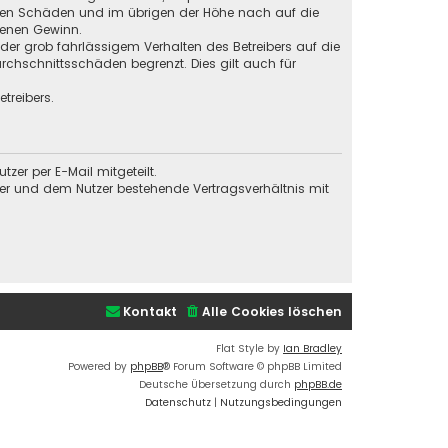
baren Schäden und im übrigen der Höhe nach auf die
genen Gewinn.
der grob fahrlässigem Verhalten des Betreibers auf die
chschnittsschäden begrenzt. Dies gilt auch für
treibers.
er per E-Mail mitgeteilt.
ber und dem Nutzer bestehende Vertragsverhältnis mit
Kontakt
Alle Cookies löschen
Flat Style by
Ian Bradley
Powered by
phpBB
® Forum Software © phpBB Limited
Deutsche Übersetzung durch
phpBB.de
Datenschutz
|
Nutzungsbedingungen