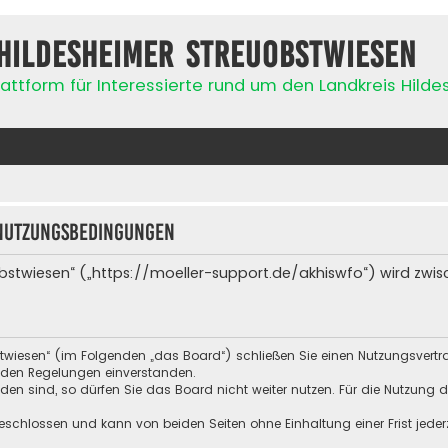
Hildesheimer Streuobstwiesen
attform für Interessierte rund um den Landkreis Hild
Nutzungsbedingungen
bstwiesen“ („https://moeller-support.de/akhiswfo“) wird zwis
stwiesen“ (im Folgenden „das Board“) schließen Sie einen Nutzungsvert
enden Regelungen einverstanden.
n sind, so dürfen Sie das Board nicht weiter nutzen. Für die Nutzung de
schlossen und kann von beiden Seiten ohne Einhaltung einer Frist jeder