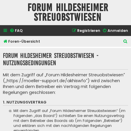
Forum Hildesheimer
Streuobstwiesen
FAQ
Registrieren
Anmelden
S
Foren-Übersicht
u
Forum Hildesheimer Streuobstwiesen -
c
Nutzungsbedingungen
h
e
Mit dem Zugriff auf „Forum Hildesheimer Streuobstwiesen“
(„https://moeller-support.de/akhiswfo“) wird zwischen
Ihnen und dem Betreiber ein Vertrag mit folgenden
Regelungen geschlossen:
1. NUTZUNGSVERTRAG
Mit dem Zugriff auf „Forum Hildesheimer Streuobstwiesen“ (im
Folgenden „das Board“) schließen Sie einen Nutzungsvertrag
mit dem Betreiber des Boards ab (im Folgenden „Betreiber“)
und erklären sich mit den nachfolgenden Regelungen
einverstanden.