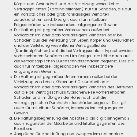
Körper und Gesundheit und der Verletzung wesentlicher
Vertragspflichten (Kardinalpflichten) nur für Schäden, die auf
ein vorsätzliches oder grob fahrlässiges Verhalten
zurückzuführen sind. Dies gilt auch für mittelbare
Folgeschäden wie insbesondere entgangenen Gewinn.
Die Haftung ist gegenüber Verbrauchern außer bei
vorsätzlichem oder grob fahrlässigem Verhalten oder bei
Schäden aus der Verletzung von Leben, Körper und Gesundheit
und der Verletzung wesentlicher Vertragspflichten
(Kardinalpflichten) auf die bei Vertragsschluss typischerweise
vorhersehbaren Schäden und im übrigen der Höhe nach auf
die vertragstypischen Durchschnittsschäden begrenzt. Dies gilt
auch für mittelbare Folgeschäden wie insbesondere
entgangenen Gewinn.
Die Haftung ist gegenüber Unternehmern außer bei der
Verletzung von Leben, Körper und Gesundheit oder
vorsätzlichem oder grob fahrlässigem Verhalten des Betreibers
auf die bei Vertragsschluss typischerweise vorhersehbaren
Schäden und im Übrigen der Höhe nach auf die
vertragstypischen Durchschnittsschäden begrenzt. Dies gilt
auch für mittelbare Schäden, insbesondere entgangenen
Gewinn.
Die Haftungsbegrenzung der Absätze a bis c gilt sinngemäß
auch zugunsten der Mitarbeiter und Erfüllungsgehilfen des
Betreibers.
Ansprüche für eine Haftung aus zwingendem nationalem