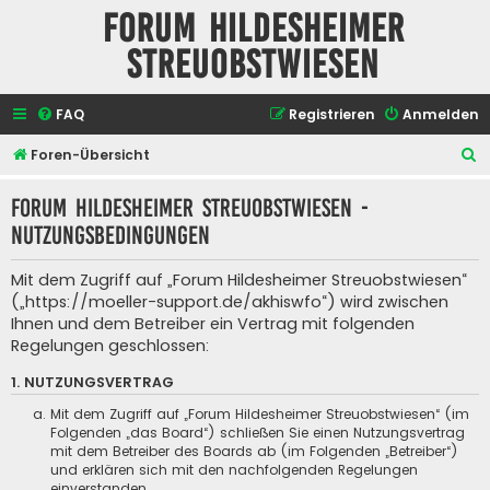
Forum Hildesheimer
Streuobstwiesen
FAQ
Registrieren
Anmelden
S
Foren-Übersicht
u
Forum Hildesheimer Streuobstwiesen -
c
Nutzungsbedingungen
h
e
Mit dem Zugriff auf „Forum Hildesheimer Streuobstwiesen“
(„https://moeller-support.de/akhiswfo“) wird zwischen
Ihnen und dem Betreiber ein Vertrag mit folgenden
Regelungen geschlossen:
1. NUTZUNGSVERTRAG
Mit dem Zugriff auf „Forum Hildesheimer Streuobstwiesen“ (im
Folgenden „das Board“) schließen Sie einen Nutzungsvertrag
mit dem Betreiber des Boards ab (im Folgenden „Betreiber“)
und erklären sich mit den nachfolgenden Regelungen
einverstanden.