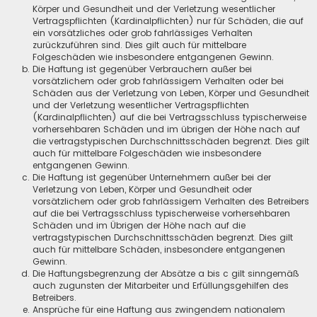
Körper und Gesundheit und der Verletzung wesentlicher
Vertragspflichten (Kardinalpflichten) nur für Schäden, die auf
ein vorsätzliches oder grob fahrlässiges Verhalten
zurückzuführen sind. Dies gilt auch für mittelbare
Folgeschäden wie insbesondere entgangenen Gewinn.
Die Haftung ist gegenüber Verbrauchern außer bei
vorsätzlichem oder grob fahrlässigem Verhalten oder bei
Schäden aus der Verletzung von Leben, Körper und Gesundheit
und der Verletzung wesentlicher Vertragspflichten
(Kardinalpflichten) auf die bei Vertragsschluss typischerweise
vorhersehbaren Schäden und im übrigen der Höhe nach auf
die vertragstypischen Durchschnittsschäden begrenzt. Dies gilt
auch für mittelbare Folgeschäden wie insbesondere
entgangenen Gewinn.
Die Haftung ist gegenüber Unternehmern außer bei der
Verletzung von Leben, Körper und Gesundheit oder
vorsätzlichem oder grob fahrlässigem Verhalten des Betreibers
auf die bei Vertragsschluss typischerweise vorhersehbaren
Schäden und im Übrigen der Höhe nach auf die
vertragstypischen Durchschnittsschäden begrenzt. Dies gilt
auch für mittelbare Schäden, insbesondere entgangenen
Gewinn.
Die Haftungsbegrenzung der Absätze a bis c gilt sinngemäß
auch zugunsten der Mitarbeiter und Erfüllungsgehilfen des
Betreibers.
Ansprüche für eine Haftung aus zwingendem nationalem