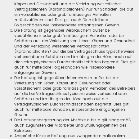
Körper und Gesundheit und der Verletzung wesentlicher
Vertragspflichten (Kardinalpflichten) nur für Schäden, die auf
ein vorsätzliches oder grob fahrlässiges Verhalten
zurückzuführen sind. Dies gilt auch für mittelbare
Folgeschäden wie insbesondere entgangenen Gewinn.
Die Haftung ist gegenüber Verbrauchern außer bei
vorsätzlichem oder grob fahrlässigem Verhalten oder bei
Schäden aus der Verletzung von Leben, Körper und Gesundheit
und der Verletzung wesentlicher Vertragspflichten
(Kardinalpflichten) auf die bei Vertragsschluss typischerweise
vorhersehbaren Schäden und im übrigen der Höhe nach auf
die vertragstypischen Durchschnittsschäden begrenzt. Dies gilt
auch für mittelbare Folgeschäden wie insbesondere
entgangenen Gewinn.
Die Haftung ist gegenüber Unternehmern außer bei der
Verletzung von Leben, Körper und Gesundheit oder
vorsätzlichem oder grob fahrlässigem Verhalten des Betreibers
auf die bei Vertragsschluss typischerweise vorhersehbaren
Schäden und im Übrigen der Höhe nach auf die
vertragstypischen Durchschnittsschäden begrenzt. Dies gilt
auch für mittelbare Schäden, insbesondere entgangenen
Gewinn.
Die Haftungsbegrenzung der Absätze a bis c gilt sinngemäß
auch zugunsten der Mitarbeiter und Erfüllungsgehilfen des
Betreibers.
Ansprüche für eine Haftung aus zwingendem nationalem