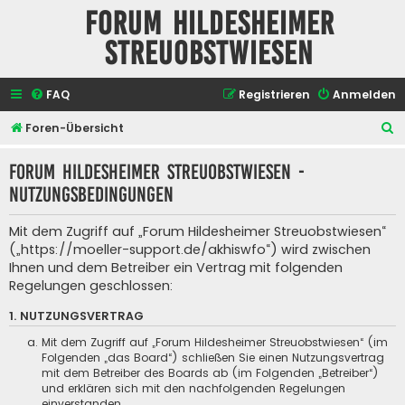
Forum Hildesheimer
Streuobstwiesen
FAQ
Registrieren
Anmelden
S
Foren-Übersicht
u
Forum Hildesheimer Streuobstwiesen -
c
Nutzungsbedingungen
h
e
Mit dem Zugriff auf „Forum Hildesheimer Streuobstwiesen“
(„https://moeller-support.de/akhiswfo“) wird zwischen
Ihnen und dem Betreiber ein Vertrag mit folgenden
Regelungen geschlossen:
1. NUTZUNGSVERTRAG
Mit dem Zugriff auf „Forum Hildesheimer Streuobstwiesen“ (im
Folgenden „das Board“) schließen Sie einen Nutzungsvertrag
mit dem Betreiber des Boards ab (im Folgenden „Betreiber“)
und erklären sich mit den nachfolgenden Regelungen
einverstanden.