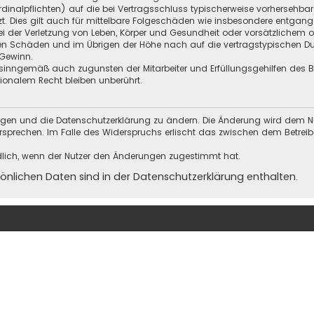
Kardinalpflichten) auf die bei Vertragsschluss typischerweise vorherseh
t. Dies gilt auch für mittelbare Folgeschäden wie insbesondere entgan
i der Verletzung von Leben, Körper und Gesundheit oder vorsätzlichem o
en Schäden und im Übrigen der Höhe nach auf die vertragstypischen Dur
Gewinn.
sinngemäß auch zugunsten der Mitarbeiter und Erfüllungsgehilfen des Be
onalem Recht bleiben unberührt.
ungen und die Datenschutzerklärung zu ändern. Die Änderung wird dem Nutz
ersprechen. Im Falle des Widerspruchs erlischt das zwischen dem Betrei
dlich, wenn der Nutzer den Änderungen zugestimmt hat.
nlichen Daten sind in der Datenschutzerklärung enthalten.