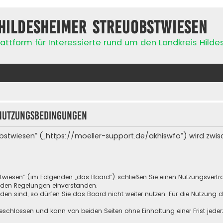
Hildesheimer Streuobstwiesen
attform für Interessierte rund um den Landkreis Hild
Nutzungsbedingungen
bstwiesen“ („https://moeller-support.de/akhiswfo“) wird zwis
stwiesen“ (im Folgenden „das Board“) schließen Sie einen Nutzungsvert
enden Regelungen einverstanden.
n sind, so dürfen Sie das Board nicht weiter nutzen. Für die Nutzung de
schlossen und kann von beiden Seiten ohne Einhaltung einer Frist jeder