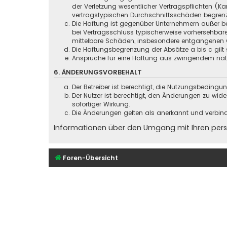
der Verletzung wesentlicher Vertragspflichten (
vertragstypischen Durchschnittsschäden begrenz
Die Haftung ist gegenüber Unternehmern außer be
bei Vertragsschluss typischerweise vorhersehbar
mittelbare Schäden, insbesondere entgangenen 
Die Haftungsbegrenzung der Absätze a bis c gilt 
Ansprüche für eine Haftung aus zwingendem nati
6. ÄNDERUNGSVORBEHALT
Der Betreiber ist berechtigt, die Nutzungsbeding
Der Nutzer ist berechtigt, den Änderungen zu wid
sofortiger Wirkung.
Die Änderungen gelten als anerkannt und verbin
Informationen über den Umgang mit Ihren persö
Foren-Übersicht