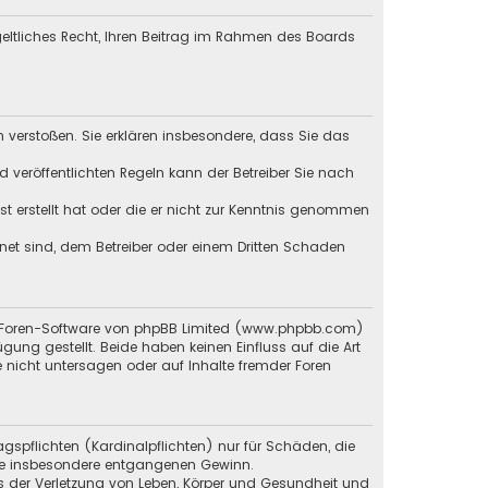
tgeltliches Recht, Ihren Beitrag im Rahmen des Boards
en verstoßen. Sie erklären insbesondere, dass Sie das
veröffentlichten Regeln kann der Betreiber Sie nach
st erstellt hat oder die er nicht zur Kenntnis genommen
gnet sind, dem Betreiber oder einem Dritten Schaden
en Foren-Software von phpBB Limited (www.phpbb.com)
g gestellt. Beide haben keinen Einfluss auf die Art
 nicht untersagen oder auf Inhalte fremder Foren
gspflichten (Kardinalpflichten) nur für Schäden, die
 wie insbesondere entgangenen Gewinn.
s der Verletzung von Leben, Körper und Gesundheit und