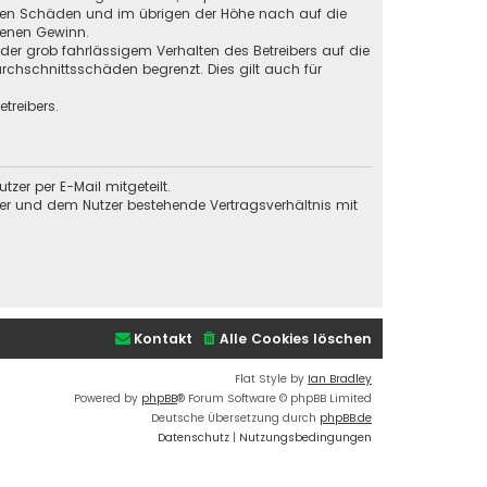
baren Schäden und im übrigen der Höhe nach auf die
genen Gewinn.
der grob fahrlässigem Verhalten des Betreibers auf die
chschnittsschäden begrenzt. Dies gilt auch für
treibers.
er per E-Mail mitgeteilt.
ber und dem Nutzer bestehende Vertragsverhältnis mit
Kontakt
Alle Cookies löschen
Flat Style by
Ian Bradley
Powered by
phpBB
® Forum Software © phpBB Limited
Deutsche Übersetzung durch
phpBB.de
Datenschutz
|
Nutzungsbedingungen