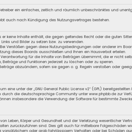
 Betreiber ein einfaches, zeitlich und räumlich unbeschränktes und unen
leibt auch nach Kündigung des Nutzungsvertrages bestehen.
ss er keine Inhalte enthält, die gegen geltendes Recht oder die guten Sitt
n Links und Bilder zu setzen bzw. zu verwenden.
 Bei Verstößen gegen diese Nutzungsbedingungen oder anderer im Board 
zung dieses Boards ausschließen und Ihnen ein Hausverbot erteilen.
 Verantwortung für die Inhalte von Beiträgen übernimmt, die er nicht selb
o, Beiträge und Funktionen jederzeit zu löschen oder zu sperren.
 Beiträge abzuändern, sofern sie gegen o. g. Regeln verstoßen oder geei
um eine unter der „
GNU General Public License v2
“ (GPL) bereitgestellt
 durch die deutschsprachige Community unter www.phpbb.de zur Verfügun
 können insbesondere die Verwendung der Software für bestimmte Zwecke
 von Leben, Körper und Gesundheit und der Verletzung wesentlicher Vertra
halten zurückzuführen sind. Dies gilt auch für mittelbare Folgeschäden
i vorsätzlichem oder grob fahrlässigem Verhalten oder bei Schäden au