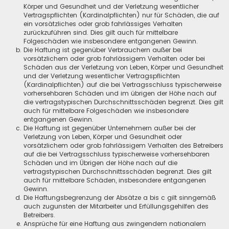
Körper und Gesundheit und der Verletzung wesentlicher
Vertragspflichten (Kardinalpflichten) nur für Schäden, die auf
ein vorsätzliches oder grob fahrlässiges Verhalten
zurückzuführen sind. Dies gilt auch für mittelbare
Folgeschäden wie insbesondere entgangenen Gewinn.
Die Haftung ist gegenüber Verbrauchern außer bei
vorsätzlichem oder grob fahrlässigem Verhalten oder bei
Schäden aus der Verletzung von Leben, Körper und Gesundheit
und der Verletzung wesentlicher Vertragspflichten
(Kardinalpflichten) auf die bei Vertragsschluss typischerweise
vorhersehbaren Schäden und im übrigen der Höhe nach auf
die vertragstypischen Durchschnittsschäden begrenzt. Dies gilt
auch für mittelbare Folgeschäden wie insbesondere
entgangenen Gewinn.
Die Haftung ist gegenüber Unternehmern außer bei der
Verletzung von Leben, Körper und Gesundheit oder
vorsätzlichem oder grob fahrlässigem Verhalten des Betreibers
auf die bei Vertragsschluss typischerweise vorhersehbaren
Schäden und im Übrigen der Höhe nach auf die
vertragstypischen Durchschnittsschäden begrenzt. Dies gilt
auch für mittelbare Schäden, insbesondere entgangenen
Gewinn.
Die Haftungsbegrenzung der Absätze a bis c gilt sinngemäß
auch zugunsten der Mitarbeiter und Erfüllungsgehilfen des
Betreibers.
Ansprüche für eine Haftung aus zwingendem nationalem