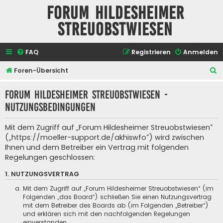
Forum Hildesheimer
Streuobstwiesen
FAQ
Registrieren
Anmelden
S
Foren-Übersicht
u
Forum Hildesheimer Streuobstwiesen -
c
Nutzungsbedingungen
h
e
Mit dem Zugriff auf „Forum Hildesheimer Streuobstwiesen“
(„https://moeller-support.de/akhiswfo“) wird zwischen
Ihnen und dem Betreiber ein Vertrag mit folgenden
Regelungen geschlossen:
1. NUTZUNGSVERTRAG
Mit dem Zugriff auf „Forum Hildesheimer Streuobstwiesen“ (im
Folgenden „das Board“) schließen Sie einen Nutzungsvertrag
mit dem Betreiber des Boards ab (im Folgenden „Betreiber“)
und erklären sich mit den nachfolgenden Regelungen
einverstanden.