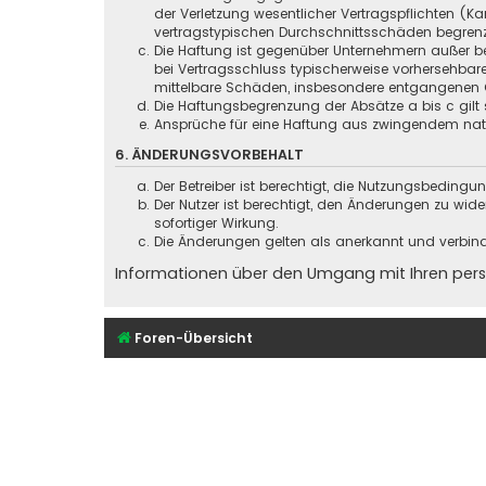
der Verletzung wesentlicher Vertragspflichten (
vertragstypischen Durchschnittsschäden begrenz
Die Haftung ist gegenüber Unternehmern außer be
bei Vertragsschluss typischerweise vorhersehbar
mittelbare Schäden, insbesondere entgangenen 
Die Haftungsbegrenzung der Absätze a bis c gilt 
Ansprüche für eine Haftung aus zwingendem nati
6. ÄNDERUNGSVORBEHALT
Der Betreiber ist berechtigt, die Nutzungsbeding
Der Nutzer ist berechtigt, den Änderungen zu wid
sofortiger Wirkung.
Die Änderungen gelten als anerkannt und verbin
Informationen über den Umgang mit Ihren persö
Foren-Übersicht