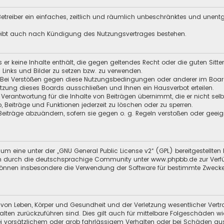
 Betreiber ein einfaches, zeitlich und räumlich unbeschränktes und unen
leibt auch nach Kündigung des Nutzungsvertrages bestehen.
ss er keine Inhalte enthält, die gegen geltendes Recht oder die guten Sitt
n Links und Bilder zu setzen bzw. zu verwenden.
 Bei Verstößen gegen diese Nutzungsbedingungen oder anderer im Board 
zung dieses Boards ausschließen und Ihnen ein Hausverbot erteilen.
 Verantwortung für die Inhalte von Beiträgen übernimmt, die er nicht selb
o, Beiträge und Funktionen jederzeit zu löschen oder zu sperren.
 Beiträge abzuändern, sofern sie gegen o. g. Regeln verstoßen oder geei
um eine unter der „
GNU General Public License v2
“ (GPL) bereitgestellt
 durch die deutschsprachige Community unter www.phpbb.de zur Verfügun
 können insbesondere die Verwendung der Software für bestimmte Zwecke
 von Leben, Körper und Gesundheit und der Verletzung wesentlicher Vertra
halten zurückzuführen sind. Dies gilt auch für mittelbare Folgeschäden
i vorsätzlichem oder grob fahrlässigem Verhalten oder bei Schäden au