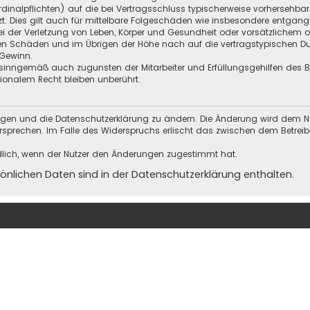
Kardinalpflichten) auf die bei Vertragsschluss typischerweise vorherseh
t. Dies gilt auch für mittelbare Folgeschäden wie insbesondere entgan
i der Verletzung von Leben, Körper und Gesundheit oder vorsätzlichem o
en Schäden und im Übrigen der Höhe nach auf die vertragstypischen Dur
Gewinn.
sinngemäß auch zugunsten der Mitarbeiter und Erfüllungsgehilfen des Be
onalem Recht bleiben unberührt.
ungen und die Datenschutzerklärung zu ändern. Die Änderung wird dem Nutz
ersprechen. Im Falle des Widerspruchs erlischt das zwischen dem Betrei
dlich, wenn der Nutzer den Änderungen zugestimmt hat.
nlichen Daten sind in der Datenschutzerklärung enthalten.