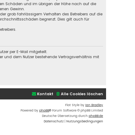
baren Schäden und im übrigen der Höhe nach auf die
genen Gewinn.
der grob fahrlässigem Verhalten des Betreibers auf die
chschnittsschäden begrenzt. Dies gilt auch für
treibers.
er per E-Mail mitgeteilt.
ber und dem Nutzer bestehende Vertragsverhältnis mit
Kontakt
Alle Cookies löschen
Flat Style by
Ian Bradley
Powered by
phpBB
® Forum Software © phpBB Limited
Deutsche Übersetzung durch
phpBB.de
Datenschutz
|
Nutzungsbedingungen