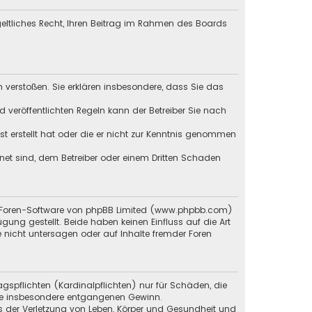
tgeltliches Recht, Ihren Beitrag im Rahmen des Boards
en verstoßen. Sie erklären insbesondere, dass Sie das
veröffentlichten Regeln kann der Betreiber Sie nach
st erstellt hat oder die er nicht zur Kenntnis genommen
gnet sind, dem Betreiber oder einem Dritten Schaden
en Foren-Software von phpBB Limited (www.phpbb.com)
g gestellt. Beide haben keinen Einfluss auf die Art
 nicht untersagen oder auf Inhalte fremder Foren
gspflichten (Kardinalpflichten) nur für Schäden, die
 wie insbesondere entgangenen Gewinn.
s der Verletzung von Leben, Körper und Gesundheit und