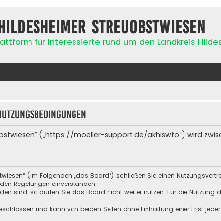
Hildesheimer Streuobstwiesen
attform für Interessierte rund um den Landkreis Hild
Nutzungsbedingungen
bstwiesen“ („https://moeller-support.de/akhiswfo“) wird zwis
stwiesen“ (im Folgenden „das Board“) schließen Sie einen Nutzungsvert
enden Regelungen einverstanden.
n sind, so dürfen Sie das Board nicht weiter nutzen. Für die Nutzung de
schlossen und kann von beiden Seiten ohne Einhaltung einer Frist jeder