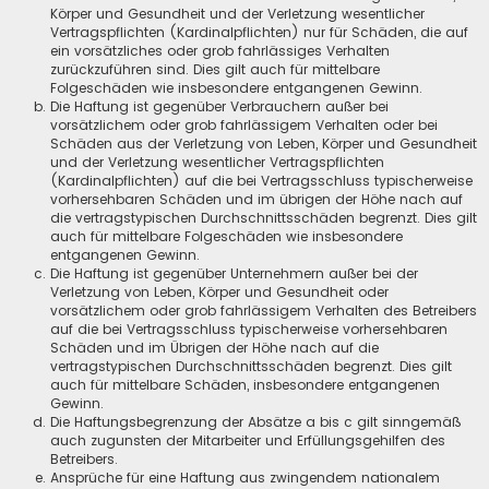
Körper und Gesundheit und der Verletzung wesentlicher
Vertragspflichten (Kardinalpflichten) nur für Schäden, die auf
ein vorsätzliches oder grob fahrlässiges Verhalten
zurückzuführen sind. Dies gilt auch für mittelbare
Folgeschäden wie insbesondere entgangenen Gewinn.
Die Haftung ist gegenüber Verbrauchern außer bei
vorsätzlichem oder grob fahrlässigem Verhalten oder bei
Schäden aus der Verletzung von Leben, Körper und Gesundheit
und der Verletzung wesentlicher Vertragspflichten
(Kardinalpflichten) auf die bei Vertragsschluss typischerweise
vorhersehbaren Schäden und im übrigen der Höhe nach auf
die vertragstypischen Durchschnittsschäden begrenzt. Dies gilt
auch für mittelbare Folgeschäden wie insbesondere
entgangenen Gewinn.
Die Haftung ist gegenüber Unternehmern außer bei der
Verletzung von Leben, Körper und Gesundheit oder
vorsätzlichem oder grob fahrlässigem Verhalten des Betreibers
auf die bei Vertragsschluss typischerweise vorhersehbaren
Schäden und im Übrigen der Höhe nach auf die
vertragstypischen Durchschnittsschäden begrenzt. Dies gilt
auch für mittelbare Schäden, insbesondere entgangenen
Gewinn.
Die Haftungsbegrenzung der Absätze a bis c gilt sinngemäß
auch zugunsten der Mitarbeiter und Erfüllungsgehilfen des
Betreibers.
Ansprüche für eine Haftung aus zwingendem nationalem