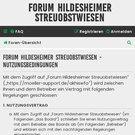
Forum Hildesheimer
Streuobstwiesen
FAQ
Registrieren
Anmelden
S
Foren-Übersicht
u
Forum Hildesheimer Streuobstwiesen -
c
Nutzungsbedingungen
h
e
Mit dem Zugriff auf „Forum Hildesheimer Streuobstwiesen“
(„https://moeller-support.de/akhiswfo“) wird zwischen
Ihnen und dem Betreiber ein Vertrag mit folgenden
Regelungen geschlossen:
1. NUTZUNGSVERTRAG
Mit dem Zugriff auf „Forum Hildesheimer Streuobstwiesen“ (im
Folgenden „das Board“) schließen Sie einen Nutzungsvertrag
mit dem Betreiber des Boards ab (im Folgenden „Betreiber“)
und erklären sich mit den nachfolgenden Regelungen
einverstanden.