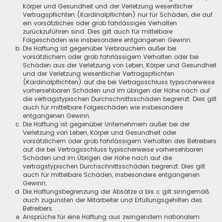
Körper und Gesundheit und der Verletzung wesentlicher
Vertragspflichten (Kardinalpflichten) nur für Schäden, die auf
ein vorsätzliches oder grob fahrlässiges Verhalten
zurückzuführen sind. Dies gilt auch für mittelbare
Folgeschäden wie insbesondere entgangenen Gewinn.
Die Haftung ist gegenüber Verbrauchern außer bei
vorsätzlichem oder grob fahrlässigem Verhalten oder bei
Schäden aus der Verletzung von Leben, Körper und Gesundheit
und der Verletzung wesentlicher Vertragspflichten
(Kardinalpflichten) auf die bei Vertragsschluss typischerweise
vorhersehbaren Schäden und im übrigen der Höhe nach auf
die vertragstypischen Durchschnittsschäden begrenzt. Dies gilt
auch für mittelbare Folgeschäden wie insbesondere
entgangenen Gewinn.
Die Haftung ist gegenüber Unternehmern außer bei der
Verletzung von Leben, Körper und Gesundheit oder
vorsätzlichem oder grob fahrlässigem Verhalten des Betreibers
auf die bei Vertragsschluss typischerweise vorhersehbaren
Schäden und im Übrigen der Höhe nach auf die
vertragstypischen Durchschnittsschäden begrenzt. Dies gilt
auch für mittelbare Schäden, insbesondere entgangenen
Gewinn.
Die Haftungsbegrenzung der Absätze a bis c gilt sinngemäß
auch zugunsten der Mitarbeiter und Erfüllungsgehilfen des
Betreibers.
Ansprüche für eine Haftung aus zwingendem nationalem