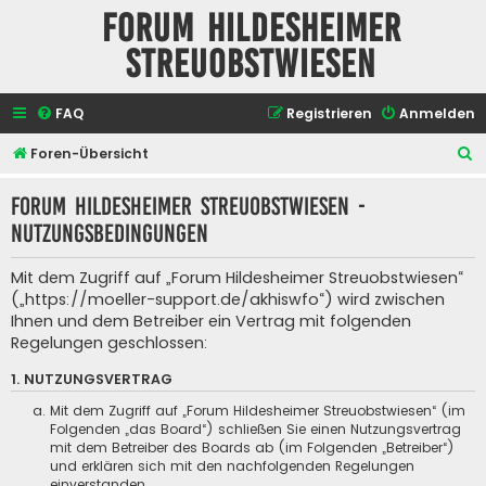
Forum Hildesheimer
Streuobstwiesen
FAQ
Registrieren
Anmelden
S
Foren-Übersicht
u
Forum Hildesheimer Streuobstwiesen -
c
Nutzungsbedingungen
h
e
Mit dem Zugriff auf „Forum Hildesheimer Streuobstwiesen“
(„https://moeller-support.de/akhiswfo“) wird zwischen
Ihnen und dem Betreiber ein Vertrag mit folgenden
Regelungen geschlossen:
1. NUTZUNGSVERTRAG
Mit dem Zugriff auf „Forum Hildesheimer Streuobstwiesen“ (im
Folgenden „das Board“) schließen Sie einen Nutzungsvertrag
mit dem Betreiber des Boards ab (im Folgenden „Betreiber“)
und erklären sich mit den nachfolgenden Regelungen
einverstanden.