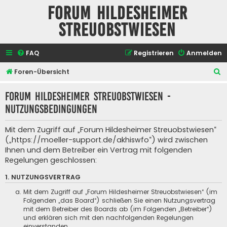
Forum Hildesheimer
Streuobstwiesen
FAQ
Registrieren
Anmelden
S
Foren-Übersicht
u
Forum Hildesheimer Streuobstwiesen -
c
Nutzungsbedingungen
h
e
Mit dem Zugriff auf „Forum Hildesheimer Streuobstwiesen“
(„https://moeller-support.de/akhiswfo“) wird zwischen
Ihnen und dem Betreiber ein Vertrag mit folgenden
Regelungen geschlossen:
1. NUTZUNGSVERTRAG
Mit dem Zugriff auf „Forum Hildesheimer Streuobstwiesen“ (im
Folgenden „das Board“) schließen Sie einen Nutzungsvertrag
mit dem Betreiber des Boards ab (im Folgenden „Betreiber“)
und erklären sich mit den nachfolgenden Regelungen
einverstanden.