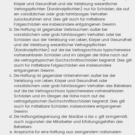
Körper und Gesundheit und der Verletzung wesentlicher
Vertragspflichten (Kardinalpflichten) nur für Schäden, die auf
ein vorsätzliches oder grob fahrlässiges Verhalten
zurückzuführen sind. Dies gilt auch für mittelbare
Folgeschäden wie insbesondere entgangenen Gewinn.
Die Haftung ist gegenüber Verbrauchern außer bei
vorsätzlichem oder grob fahrlässigem Verhalten oder bei
Schäden aus der Verletzung von Leben, Körper und Gesundheit
und der Verletzung wesentlicher Vertragspflichten
(Kardinalpflichten) auf die bei Vertragsschluss typischerweise
vorhersehbaren Schäden und im übrigen der Höhe nach auf
die vertragstypischen Durchschnittsschäden begrenzt. Dies gilt
auch für mittelbare Folgeschäden wie insbesondere
entgangenen Gewinn.
Die Haftung ist gegenüber Unternehmern außer bei der
Verletzung von Leben, Körper und Gesundheit oder
vorsätzlichem oder grob fahrlässigem Verhalten des Betreibers
auf die bei Vertragsschluss typischerweise vorhersehbaren
Schäden und im Übrigen der Höhe nach auf die
vertragstypischen Durchschnittsschäden begrenzt. Dies gilt
auch für mittelbare Schäden, insbesondere entgangenen
Gewinn.
Die Haftungsbegrenzung der Absätze a bis c gilt sinngemäß
auch zugunsten der Mitarbeiter und Erfüllungsgehilfen des
Betreibers.
Ansprüche für eine Haftung aus zwingendem nationalem