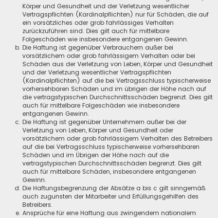
Körper und Gesundheit und der Verletzung wesentlicher
Vertragspflichten (Kardinalpflichten) nur für Schäden, die auf
ein vorsätzliches oder grob fahrlässiges Verhalten
zurückzuführen sind. Dies gilt auch für mittelbare
Folgeschäden wie insbesondere entgangenen Gewinn.
Die Haftung ist gegenüber Verbrauchern außer bei
vorsätzlichem oder grob fahrlässigem Verhalten oder bei
Schäden aus der Verletzung von Leben, Körper und Gesundheit
und der Verletzung wesentlicher Vertragspflichten
(Kardinalpflichten) auf die bei Vertragsschluss typischerweise
vorhersehbaren Schäden und im übrigen der Höhe nach auf
die vertragstypischen Durchschnittsschäden begrenzt. Dies gilt
auch für mittelbare Folgeschäden wie insbesondere
entgangenen Gewinn.
Die Haftung ist gegenüber Unternehmern außer bei der
Verletzung von Leben, Körper und Gesundheit oder
vorsätzlichem oder grob fahrlässigem Verhalten des Betreibers
auf die bei Vertragsschluss typischerweise vorhersehbaren
Schäden und im Übrigen der Höhe nach auf die
vertragstypischen Durchschnittsschäden begrenzt. Dies gilt
auch für mittelbare Schäden, insbesondere entgangenen
Gewinn.
Die Haftungsbegrenzung der Absätze a bis c gilt sinngemäß
auch zugunsten der Mitarbeiter und Erfüllungsgehilfen des
Betreibers.
Ansprüche für eine Haftung aus zwingendem nationalem