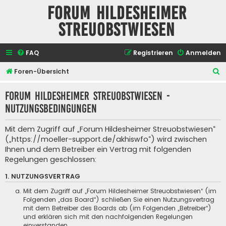
Forum Hildesheimer
Streuobstwiesen
FAQ
Registrieren
Anmelden
S
Foren-Übersicht
u
Forum Hildesheimer Streuobstwiesen -
c
Nutzungsbedingungen
h
e
Mit dem Zugriff auf „Forum Hildesheimer Streuobstwiesen“
(„https://moeller-support.de/akhiswfo“) wird zwischen
Ihnen und dem Betreiber ein Vertrag mit folgenden
Regelungen geschlossen:
1. NUTZUNGSVERTRAG
Mit dem Zugriff auf „Forum Hildesheimer Streuobstwiesen“ (im
Folgenden „das Board“) schließen Sie einen Nutzungsvertrag
mit dem Betreiber des Boards ab (im Folgenden „Betreiber“)
und erklären sich mit den nachfolgenden Regelungen
einverstanden.