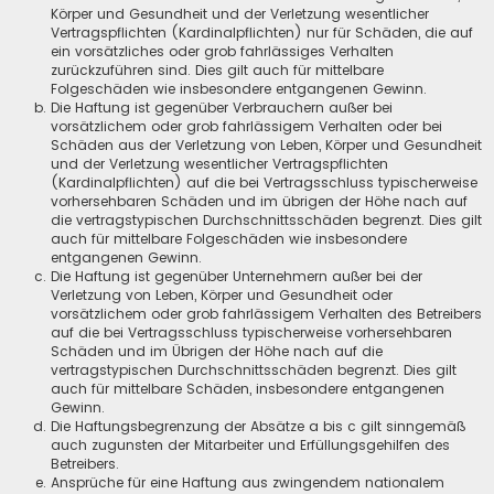
Körper und Gesundheit und der Verletzung wesentlicher
Vertragspflichten (Kardinalpflichten) nur für Schäden, die auf
ein vorsätzliches oder grob fahrlässiges Verhalten
zurückzuführen sind. Dies gilt auch für mittelbare
Folgeschäden wie insbesondere entgangenen Gewinn.
Die Haftung ist gegenüber Verbrauchern außer bei
vorsätzlichem oder grob fahrlässigem Verhalten oder bei
Schäden aus der Verletzung von Leben, Körper und Gesundheit
und der Verletzung wesentlicher Vertragspflichten
(Kardinalpflichten) auf die bei Vertragsschluss typischerweise
vorhersehbaren Schäden und im übrigen der Höhe nach auf
die vertragstypischen Durchschnittsschäden begrenzt. Dies gilt
auch für mittelbare Folgeschäden wie insbesondere
entgangenen Gewinn.
Die Haftung ist gegenüber Unternehmern außer bei der
Verletzung von Leben, Körper und Gesundheit oder
vorsätzlichem oder grob fahrlässigem Verhalten des Betreibers
auf die bei Vertragsschluss typischerweise vorhersehbaren
Schäden und im Übrigen der Höhe nach auf die
vertragstypischen Durchschnittsschäden begrenzt. Dies gilt
auch für mittelbare Schäden, insbesondere entgangenen
Gewinn.
Die Haftungsbegrenzung der Absätze a bis c gilt sinngemäß
auch zugunsten der Mitarbeiter und Erfüllungsgehilfen des
Betreibers.
Ansprüche für eine Haftung aus zwingendem nationalem