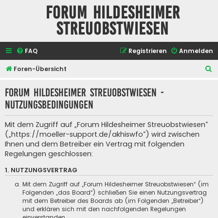
Forum Hildesheimer
Streuobstwiesen
FAQ
Registrieren
Anmelden
S
Foren-Übersicht
u
Forum Hildesheimer Streuobstwiesen -
c
Nutzungsbedingungen
h
e
Mit dem Zugriff auf „Forum Hildesheimer Streuobstwiesen“
(„https://moeller-support.de/akhiswfo“) wird zwischen
Ihnen und dem Betreiber ein Vertrag mit folgenden
Regelungen geschlossen:
1. NUTZUNGSVERTRAG
Mit dem Zugriff auf „Forum Hildesheimer Streuobstwiesen“ (im
Folgenden „das Board“) schließen Sie einen Nutzungsvertrag
mit dem Betreiber des Boards ab (im Folgenden „Betreiber“)
und erklären sich mit den nachfolgenden Regelungen
einverstanden.