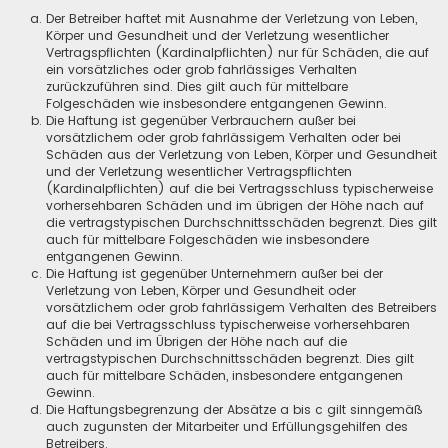
Der Betreiber haftet mit Ausnahme der Verletzung von Leben,
Körper und Gesundheit und der Verletzung wesentlicher
Vertragspflichten (Kardinalpflichten) nur für Schäden, die auf
ein vorsätzliches oder grob fahrlässiges Verhalten
zurückzuführen sind. Dies gilt auch für mittelbare
Folgeschäden wie insbesondere entgangenen Gewinn.
Die Haftung ist gegenüber Verbrauchern außer bei
vorsätzlichem oder grob fahrlässigem Verhalten oder bei
Schäden aus der Verletzung von Leben, Körper und Gesundheit
und der Verletzung wesentlicher Vertragspflichten
(Kardinalpflichten) auf die bei Vertragsschluss typischerweise
vorhersehbaren Schäden und im übrigen der Höhe nach auf
die vertragstypischen Durchschnittsschäden begrenzt. Dies gilt
auch für mittelbare Folgeschäden wie insbesondere
entgangenen Gewinn.
Die Haftung ist gegenüber Unternehmern außer bei der
Verletzung von Leben, Körper und Gesundheit oder
vorsätzlichem oder grob fahrlässigem Verhalten des Betreibers
auf die bei Vertragsschluss typischerweise vorhersehbaren
Schäden und im Übrigen der Höhe nach auf die
vertragstypischen Durchschnittsschäden begrenzt. Dies gilt
auch für mittelbare Schäden, insbesondere entgangenen
Gewinn.
Die Haftungsbegrenzung der Absätze a bis c gilt sinngemäß
auch zugunsten der Mitarbeiter und Erfüllungsgehilfen des
Betreibers.