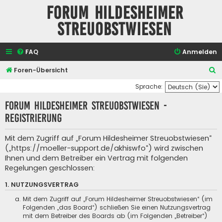
Forum Hildesheimer
Streuobstwiesen
FAQ
Anmelden
S
Foren-Übersicht
u
Sprache:
c
Forum Hildesheimer Streuobstwiesen -
h
Registrierung
e
Mit dem Zugriff auf „Forum Hildesheimer Streuobstwiesen“
(„https://moeller-support.de/akhiswfo“) wird zwischen
Ihnen und dem Betreiber ein Vertrag mit folgenden
Regelungen geschlossen:
1. NUTZUNGSVERTRAG
Mit dem Zugriff auf „Forum Hildesheimer Streuobstwiesen“ (im
Folgenden „das Board“) schließen Sie einen Nutzungsvertrag
mit dem Betreiber des Boards ab (im Folgenden „Betreiber“)