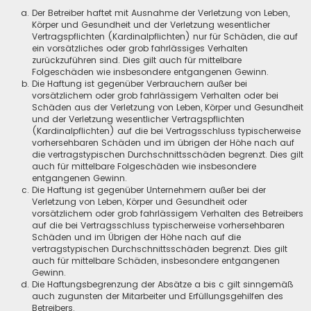
Der Betreiber haftet mit Ausnahme der Verletzung von Leben,
Körper und Gesundheit und der Verletzung wesentlicher
Vertragspflichten (Kardinalpflichten) nur für Schäden, die auf
ein vorsätzliches oder grob fahrlässiges Verhalten
zurückzuführen sind. Dies gilt auch für mittelbare
Folgeschäden wie insbesondere entgangenen Gewinn.
Die Haftung ist gegenüber Verbrauchern außer bei
vorsätzlichem oder grob fahrlässigem Verhalten oder bei
Schäden aus der Verletzung von Leben, Körper und Gesundheit
und der Verletzung wesentlicher Vertragspflichten
(Kardinalpflichten) auf die bei Vertragsschluss typischerweise
vorhersehbaren Schäden und im übrigen der Höhe nach auf
die vertragstypischen Durchschnittsschäden begrenzt. Dies gilt
auch für mittelbare Folgeschäden wie insbesondere
entgangenen Gewinn.
Die Haftung ist gegenüber Unternehmern außer bei der
Verletzung von Leben, Körper und Gesundheit oder
vorsätzlichem oder grob fahrlässigem Verhalten des Betreibers
auf die bei Vertragsschluss typischerweise vorhersehbaren
Schäden und im Übrigen der Höhe nach auf die
vertragstypischen Durchschnittsschäden begrenzt. Dies gilt
auch für mittelbare Schäden, insbesondere entgangenen
Gewinn.
Die Haftungsbegrenzung der Absätze a bis c gilt sinngemäß
auch zugunsten der Mitarbeiter und Erfüllungsgehilfen des
Betreibers.