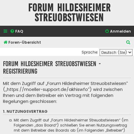
Forum Hildesheimer
Streuobstwiesen
FAQ
Anmelden
S
Foren-Übersicht
u
Sprache:
c
Forum Hildesheimer Streuobstwiesen -
h
Registrierung
e
Mit dem Zugriff auf „Forum Hildesheimer Streuobstwiesen“
(„https://moeller-support.de/akhiswfo“) wird zwischen
Ihnen und dem Betreiber ein Vertrag mit folgenden
Regelungen geschlossen:
1. NUTZUNGSVERTRAG
Mit dem Zugriff auf „Forum Hildesheimer Streuobstwiesen“ (im
Folgenden „das Board“) schließen Sie einen Nutzungsvertrag
mit dem Betreiber des Boards ab (im Folgenden „Betreiber“)