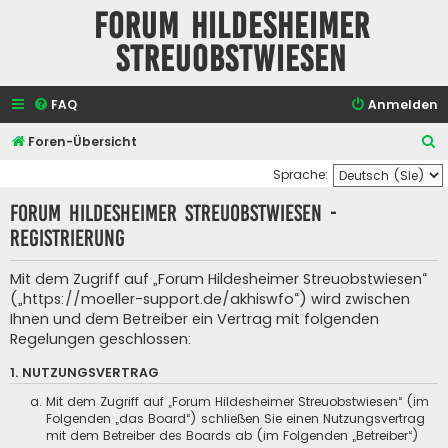
Forum Hildesheimer
Streuobstwiesen
FAQ
Anmelden
S
Foren-Übersicht
u
Sprache:
c
Forum Hildesheimer Streuobstwiesen -
h
Registrierung
e
Mit dem Zugriff auf „Forum Hildesheimer Streuobstwiesen“
(„https://moeller-support.de/akhiswfo“) wird zwischen
Ihnen und dem Betreiber ein Vertrag mit folgenden
Regelungen geschlossen:
1. NUTZUNGSVERTRAG
Mit dem Zugriff auf „Forum Hildesheimer Streuobstwiesen“ (im
Folgenden „das Board“) schließen Sie einen Nutzungsvertrag
mit dem Betreiber des Boards ab (im Folgenden „Betreiber“)