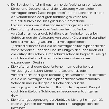
Der Betreiber haftet mit Ausnahme der Verletzung von Leben,
Körper und Gesundheit und der Verletzung wesentlicher
Vertragspflichten (Kardinalpflichten) nur für Schäden, die auf
ein vorsätzliches oder grob fahrlässiges Verhalten
zurückzuführen sind. Dies gilt auch für mittelbare
Folgeschäden wie insbesondere entgangenen Gewinn.
Die Haftung ist gegenüber Verbrauchern außer bei
vorsätzlichem oder grob fahrlässigem Verhalten oder bei
Schäden aus der Verletzung von Leben, Körper und Gesundheit
und der Verletzung wesentlicher Vertragspflichten
(Kardinalpflichten) auf die bei Vertragsschluss typischerweise
vorhersehbaren Schäden und im übrigen der Höhe nach auf
die vertragstypischen Durchschnittsschäden begrenzt. Dies gilt
auch für mittelbare Folgeschäden wie insbesondere
entgangenen Gewinn.
Die Haftung ist gegenüber Unternehmern außer bei der
Verletzung von Leben, Körper und Gesundheit oder
vorsätzlichem oder grob fahrlässigem Verhalten des Betreibers
auf die bei Vertragsschluss typischerweise vorhersehbaren
Schäden und im Übrigen der Höhe nach auf die
vertragstypischen Durchschnittsschäden begrenzt. Dies gilt
auch für mittelbare Schäden, insbesondere entgangenen
Gewinn.
Die Haftungsbegrenzung der Absätze a bis c gilt sinngemäß
auch zugunsten der Mitarbeiter und Erfüllungsgehilfen des
Betreibers.