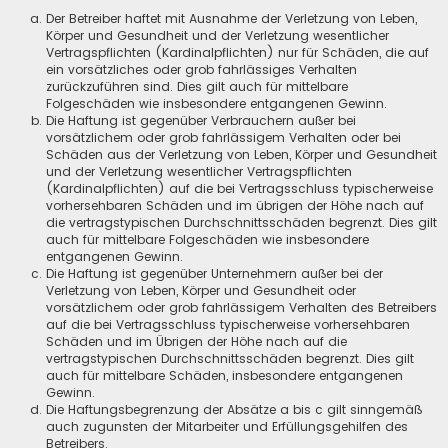
Der Betreiber haftet mit Ausnahme der Verletzung von Leben,
Körper und Gesundheit und der Verletzung wesentlicher
Vertragspflichten (Kardinalpflichten) nur für Schäden, die auf
ein vorsätzliches oder grob fahrlässiges Verhalten
zurückzuführen sind. Dies gilt auch für mittelbare
Folgeschäden wie insbesondere entgangenen Gewinn.
Die Haftung ist gegenüber Verbrauchern außer bei
vorsätzlichem oder grob fahrlässigem Verhalten oder bei
Schäden aus der Verletzung von Leben, Körper und Gesundheit
und der Verletzung wesentlicher Vertragspflichten
(Kardinalpflichten) auf die bei Vertragsschluss typischerweise
vorhersehbaren Schäden und im übrigen der Höhe nach auf
die vertragstypischen Durchschnittsschäden begrenzt. Dies gilt
auch für mittelbare Folgeschäden wie insbesondere
entgangenen Gewinn.
Die Haftung ist gegenüber Unternehmern außer bei der
Verletzung von Leben, Körper und Gesundheit oder
vorsätzlichem oder grob fahrlässigem Verhalten des Betreibers
auf die bei Vertragsschluss typischerweise vorhersehbaren
Schäden und im Übrigen der Höhe nach auf die
vertragstypischen Durchschnittsschäden begrenzt. Dies gilt
auch für mittelbare Schäden, insbesondere entgangenen
Gewinn.
Die Haftungsbegrenzung der Absätze a bis c gilt sinngemäß
auch zugunsten der Mitarbeiter und Erfüllungsgehilfen des
Betreibers.