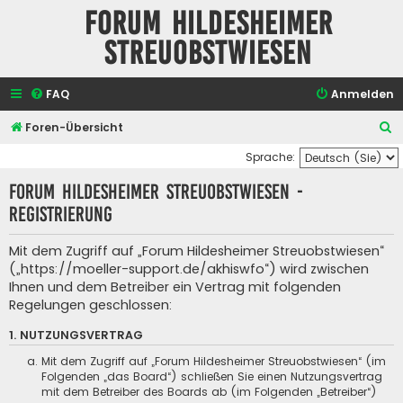
Forum Hildesheimer
Streuobstwiesen
FAQ
Anmelden
S
Foren-Übersicht
u
Sprache:
c
Forum Hildesheimer Streuobstwiesen -
h
Registrierung
e
Mit dem Zugriff auf „Forum Hildesheimer Streuobstwiesen“
(„https://moeller-support.de/akhiswfo“) wird zwischen
Ihnen und dem Betreiber ein Vertrag mit folgenden
Regelungen geschlossen:
1. NUTZUNGSVERTRAG
Mit dem Zugriff auf „Forum Hildesheimer Streuobstwiesen“ (im
Folgenden „das Board“) schließen Sie einen Nutzungsvertrag
mit dem Betreiber des Boards ab (im Folgenden „Betreiber“)