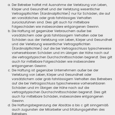
Der Betreiber haftet mit Ausnahme der Verletzung von Leben,
Körper und Gesundheit und der Verletzung wesentlicher
Vertragspflichten (Kardinalpflichten) nur für Schäden, die auf
ein vorsätzliches oder grob fahrlässiges Verhalten
zurückzuführen sind. Dies gilt auch für mittelbare
Folgeschäden wie insbesondere entgangenen Gewinn.
Die Haftung ist gegenüber Verbrauchern außer bei
vorsätzlichem oder grob fahrlässigem Verhalten oder bei
Schäden aus der Verletzung von Leben, Körper und Gesundheit
und der Verletzung wesentlicher Vertragspflichten
(Kardinalpflichten) auf die bei Vertragsschluss typischerweise
vorhersehbaren Schäden und im übrigen der Höhe nach auf
die vertragstypischen Durchschnittsschäden begrenzt. Dies gilt
auch für mittelbare Folgeschäden wie insbesondere
entgangenen Gewinn.
Die Haftung ist gegenüber Unternehmern außer bei der
Verletzung von Leben, Körper und Gesundheit oder
vorsätzlichem oder grob fahrlässigem Verhalten des Betreibers
auf die bei Vertragsschluss typischerweise vorhersehbaren
Schäden und im Übrigen der Höhe nach auf die
vertragstypischen Durchschnittsschäden begrenzt. Dies gilt
auch für mittelbare Schäden, insbesondere entgangenen
Gewinn.
Die Haftungsbegrenzung der Absätze a bis c gilt sinngemäß
auch zugunsten der Mitarbeiter und Erfüllungsgehilfen des
Betreibers.