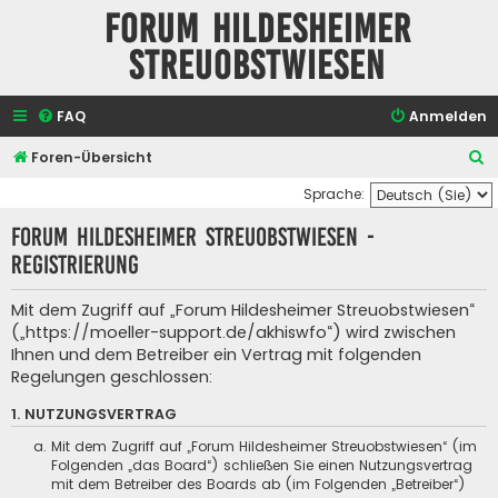
Forum Hildesheimer
Streuobstwiesen
FAQ
Anmelden
S
Foren-Übersicht
u
Sprache:
c
Forum Hildesheimer Streuobstwiesen -
h
Registrierung
e
Mit dem Zugriff auf „Forum Hildesheimer Streuobstwiesen“
(„https://moeller-support.de/akhiswfo“) wird zwischen
Ihnen und dem Betreiber ein Vertrag mit folgenden
Regelungen geschlossen:
1. NUTZUNGSVERTRAG
Mit dem Zugriff auf „Forum Hildesheimer Streuobstwiesen“ (im
Folgenden „das Board“) schließen Sie einen Nutzungsvertrag
mit dem Betreiber des Boards ab (im Folgenden „Betreiber“)