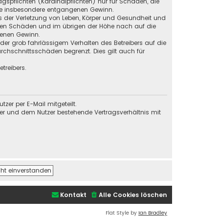
gspflichten (Kardinalpflichten) nur für Schäden, die
 wie insbesondere entgangenen Gewinn.
s der Verletzung von Leben, Körper und Gesundheit und
baren Schäden und im übrigen der Höhe nach auf die
genen Gewinn.
der grob fahrlässigem Verhalten des Betreibers auf die
chschnittsschäden begrenzt. Dies gilt auch für
treibers.
er per E-Mail mitgeteilt.
ber und dem Nutzer bestehende Vertragsverhältnis mit
Kontakt
Alle Cookies löschen
Flat Style by
Ian Bradley