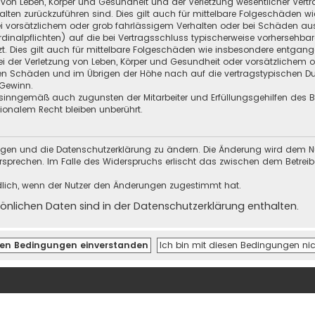
 von Leben, Körper und Gesundheit und der Verletzung wesentlicher Vertra
halten zurückzuführen sind. Dies gilt auch für mittelbare Folgeschäden
i vorsätzlichem oder grob fahrlässigem Verhalten oder bei Schäden au
Kardinalpflichten) auf die bei Vertragsschluss typischerweise vorherseh
t. Dies gilt auch für mittelbare Folgeschäden wie insbesondere entgan
i der Verletzung von Leben, Körper und Gesundheit oder vorsätzlichem o
en Schäden und im Übrigen der Höhe nach auf die vertragstypischen Dur
Gewinn.
sinngemäß auch zugunsten der Mitarbeiter und Erfüllungsgehilfen des Be
onalem Recht bleiben unberührt.
ungen und die Datenschutzerklärung zu ändern. Die Änderung wird dem Nutz
ersprechen. Im Falle des Widerspruchs erlischt das zwischen dem Betrei
dlich, wenn der Nutzer den Änderungen zugestimmt hat.
nlichen Daten sind in der Datenschutzerklärung enthalten.