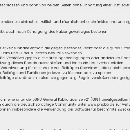
schlossen und kann von beiden Seiten ohne Einhaltung einer Frist jeder
 Betreiber ein einfaches, zeitlich und räumlich unbeschränktes und unen
leibt auch nach Kündigung des Nutzungsvertrages bestehen.
ss er keine Inhalte enthält, die gegen geltendes Recht oder die guten Sitt
n Links und Bilder zu setzen bzw. zu verwenden.
 Bei Verstößen gegen diese Nutzungsbedingungen oder anderer im Board 
zung dieses Boards ausschließen und Ihnen ein Hausverbot erteilen.
 Verantwortung für die Inhalte von Beiträgen übernimmt, die er nicht selb
o, Beiträge und Funktionen jederzeit zu löschen oder zu sperren.
 Beiträge abzuändern, sofern sie gegen o. g. Regeln verstoßen oder geei
um eine unter der „
GNU General Public License v2
“ (GPL) bereitgestellt
 durch die deutschsprachige Community unter www.phpbb.de zur Verfügun
 können insbesondere die Verwendung der Software für bestimmte Zwecke