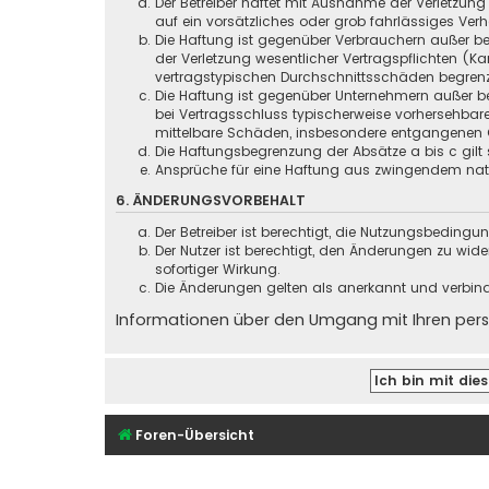
Der Betreiber haftet mit Ausnahme der Verletzung
auf ein vorsätzliches oder grob fahrlässiges Ver
Die Haftung ist gegenüber Verbrauchern außer be
der Verletzung wesentlicher Vertragspflichten (
vertragstypischen Durchschnittsschäden begrenz
Die Haftung ist gegenüber Unternehmern außer be
bei Vertragsschluss typischerweise vorhersehbar
mittelbare Schäden, insbesondere entgangenen 
Die Haftungsbegrenzung der Absätze a bis c gilt 
Ansprüche für eine Haftung aus zwingendem nati
6. ÄNDERUNGSVORBEHALT
Der Betreiber ist berechtigt, die Nutzungsbeding
Der Nutzer ist berechtigt, den Änderungen zu wid
sofortiger Wirkung.
Die Änderungen gelten als anerkannt und verbin
Informationen über den Umgang mit Ihren persö
Foren-Übersicht