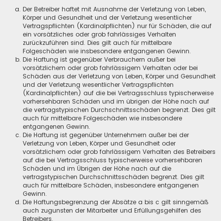
Der Betreiber haftet mit Ausnahme der Verletzung von Leben,
Körper und Gesundheit und der Verletzung wesentlicher
Vertragspflichten (Kardinalpflichten) nur für Schäden, die auf
ein vorsätzliches oder grob fahrlässiges Verhalten
zurückzuführen sind. Dies gilt auch für mittelbare
Folgeschäden wie insbesondere entgangenen Gewinn.
Die Haftung ist gegenüber Verbrauchern außer bei
vorsätzlichem oder grob fahrlässigem Verhalten oder bei
Schäden aus der Verletzung von Leben, Körper und Gesundheit
und der Verletzung wesentlicher Vertragspflichten
(Kardinalpflichten) auf die bei Vertragsschluss typischerweise
vorhersehbaren Schäden und im übrigen der Höhe nach auf
die vertragstypischen Durchschnittsschäden begrenzt. Dies gilt
auch für mittelbare Folgeschäden wie insbesondere
entgangenen Gewinn.
Die Haftung ist gegenüber Unternehmern außer bei der
Verletzung von Leben, Körper und Gesundheit oder
vorsätzlichem oder grob fahrlässigem Verhalten des Betreibers
auf die bei Vertragsschluss typischerweise vorhersehbaren
Schäden und im Übrigen der Höhe nach auf die
vertragstypischen Durchschnittsschäden begrenzt. Dies gilt
auch für mittelbare Schäden, insbesondere entgangenen
Gewinn.
Die Haftungsbegrenzung der Absätze a bis c gilt sinngemäß
auch zugunsten der Mitarbeiter und Erfüllungsgehilfen des
Betreibers.