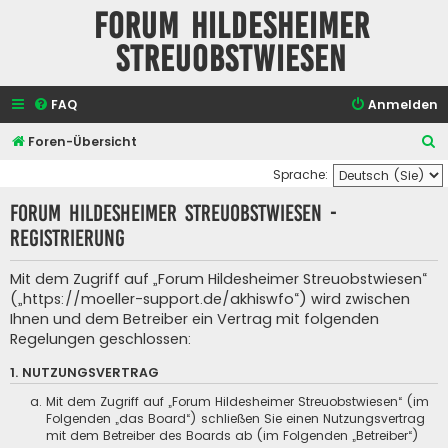
Forum Hildesheimer
Streuobstwiesen
FAQ
Anmelden
S
Foren-Übersicht
u
Sprache:
c
Forum Hildesheimer Streuobstwiesen -
h
Registrierung
e
Mit dem Zugriff auf „Forum Hildesheimer Streuobstwiesen“
(„https://moeller-support.de/akhiswfo“) wird zwischen
Ihnen und dem Betreiber ein Vertrag mit folgenden
Regelungen geschlossen:
1. NUTZUNGSVERTRAG
Mit dem Zugriff auf „Forum Hildesheimer Streuobstwiesen“ (im
Folgenden „das Board“) schließen Sie einen Nutzungsvertrag
mit dem Betreiber des Boards ab (im Folgenden „Betreiber“)