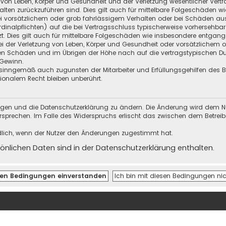
 von Leben, Körper und Gesundheit und der Verletzung wesentlicher Vertra
halten zurückzuführen sind. Dies gilt auch für mittelbare Folgeschäden
i vorsätzlichem oder grob fahrlässigem Verhalten oder bei Schäden au
Kardinalpflichten) auf die bei Vertragsschluss typischerweise vorherseh
t. Dies gilt auch für mittelbare Folgeschäden wie insbesondere entgan
i der Verletzung von Leben, Körper und Gesundheit oder vorsätzlichem o
en Schäden und im Übrigen der Höhe nach auf die vertragstypischen Dur
Gewinn.
sinngemäß auch zugunsten der Mitarbeiter und Erfüllungsgehilfen des Be
onalem Recht bleiben unberührt.
ungen und die Datenschutzerklärung zu ändern. Die Änderung wird dem Nutz
ersprechen. Im Falle des Widerspruchs erlischt das zwischen dem Betrei
dlich, wenn der Nutzer den Änderungen zugestimmt hat.
nlichen Daten sind in der Datenschutzerklärung enthalten.