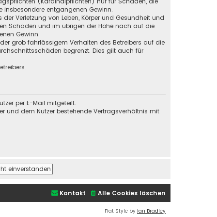
gspflichten (Kardinalpflichten) nur für Schäden, die
 wie insbesondere entgangenen Gewinn.
s der Verletzung von Leben, Körper und Gesundheit und
baren Schäden und im übrigen der Höhe nach auf die
genen Gewinn.
der grob fahrlässigem Verhalten des Betreibers auf die
chschnittsschäden begrenzt. Dies gilt auch für
treibers.
er per E-Mail mitgeteilt.
ber und dem Nutzer bestehende Vertragsverhältnis mit
Kontakt
Alle Cookies löschen
Flat Style by
Ian Bradley