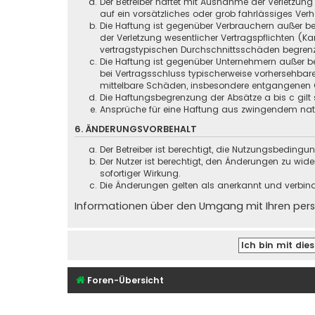
Der Betreiber haftet mit Ausnahme der Verletzung
auf ein vorsätzliches oder grob fahrlässiges Ver
Die Haftung ist gegenüber Verbrauchern außer be
der Verletzung wesentlicher Vertragspflichten (
vertragstypischen Durchschnittsschäden begrenz
Die Haftung ist gegenüber Unternehmern außer be
bei Vertragsschluss typischerweise vorhersehbar
mittelbare Schäden, insbesondere entgangenen 
Die Haftungsbegrenzung der Absätze a bis c gilt 
Ansprüche für eine Haftung aus zwingendem nati
6. ÄNDERUNGSVORBEHALT
Der Betreiber ist berechtigt, die Nutzungsbeding
Der Nutzer ist berechtigt, den Änderungen zu wid
sofortiger Wirkung.
Die Änderungen gelten als anerkannt und verbin
Informationen über den Umgang mit Ihren persö
Foren-Übersicht