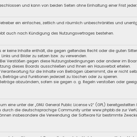
schlossen und kann von beiden Seiten ohne Einhaltung einer Frist jeder
 Betreiber ein einfaches, zeitlich und räumlich unbeschränktes und unen
leibt auch nach Kündigung des Nutzungsvertrages bestehen.
ss er keine Inhalte enthält, die gegen geltendes Recht oder die guten Sitt
n Links und Bilder zu setzen bzw. zu verwenden.
 Bei Verstößen gegen diese Nutzungsbedingungen oder anderer im Board 
zung dieses Boards ausschließen und Ihnen ein Hausverbot erteilen.
 Verantwortung für die Inhalte von Beiträgen übernimmt, die er nicht selb
o, Beiträge und Funktionen jederzeit zu löschen oder zu sperren.
 Beiträge abzuändern, sofern sie gegen o. g. Regeln verstoßen oder geei
um eine unter der „
GNU General Public License v2
“ (GPL) bereitgestellte
 durch die deutschsprachige Community unter www.phpbb.de zur Verfügun
 können insbesondere die Verwendung der Software für bestimmte Zwecke