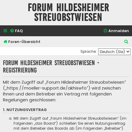
Forum Hildesheimer
Streuobstwiesen
FAQ
Anmelden
S
Foren-Übersicht
u
Sprache:
c
Forum Hildesheimer Streuobstwiesen -
h
Registrierung
e
Mit dem Zugriff auf „Forum Hildesheimer Streuobstwiesen“
(„https://moeller-support.de/akhiswfo“) wird zwischen
Ihnen und dem Betreiber ein Vertrag mit folgenden
Regelungen geschlossen:
1. NUTZUNGSVERTRAG
Mit dem Zugriff auf „Forum Hildesheimer Streuobstwiesen“ (im
Folgenden „das Board“) schließen Sie einen Nutzungsvertrag
mit dem Betreiber des Boards ab (im Folgenden „Betreiber“)