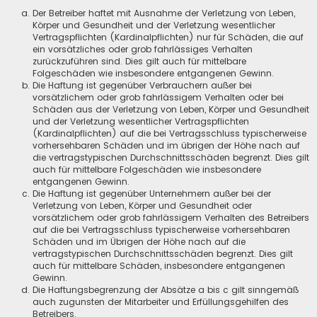
Der Betreiber haftet mit Ausnahme der Verletzung von Leben,
Körper und Gesundheit und der Verletzung wesentlicher
Vertragspflichten (Kardinalpflichten) nur für Schäden, die auf
ein vorsätzliches oder grob fahrlässiges Verhalten
zurückzuführen sind. Dies gilt auch für mittelbare
Folgeschäden wie insbesondere entgangenen Gewinn.
Die Haftung ist gegenüber Verbrauchern außer bei
vorsätzlichem oder grob fahrlässigem Verhalten oder bei
Schäden aus der Verletzung von Leben, Körper und Gesundheit
und der Verletzung wesentlicher Vertragspflichten
(Kardinalpflichten) auf die bei Vertragsschluss typischerweise
vorhersehbaren Schäden und im übrigen der Höhe nach auf
die vertragstypischen Durchschnittsschäden begrenzt. Dies gilt
auch für mittelbare Folgeschäden wie insbesondere
entgangenen Gewinn.
Die Haftung ist gegenüber Unternehmern außer bei der
Verletzung von Leben, Körper und Gesundheit oder
vorsätzlichem oder grob fahrlässigem Verhalten des Betreibers
auf die bei Vertragsschluss typischerweise vorhersehbaren
Schäden und im Übrigen der Höhe nach auf die
vertragstypischen Durchschnittsschäden begrenzt. Dies gilt
auch für mittelbare Schäden, insbesondere entgangenen
Gewinn.
Die Haftungsbegrenzung der Absätze a bis c gilt sinngemäß
auch zugunsten der Mitarbeiter und Erfüllungsgehilfen des
Betreibers.