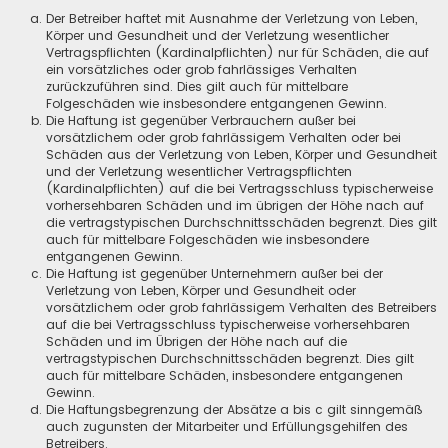
Der Betreiber haftet mit Ausnahme der Verletzung von Leben,
Körper und Gesundheit und der Verletzung wesentlicher
Vertragspflichten (Kardinalpflichten) nur für Schäden, die auf
ein vorsätzliches oder grob fahrlässiges Verhalten
zurückzuführen sind. Dies gilt auch für mittelbare
Folgeschäden wie insbesondere entgangenen Gewinn.
Die Haftung ist gegenüber Verbrauchern außer bei
vorsätzlichem oder grob fahrlässigem Verhalten oder bei
Schäden aus der Verletzung von Leben, Körper und Gesundheit
und der Verletzung wesentlicher Vertragspflichten
(Kardinalpflichten) auf die bei Vertragsschluss typischerweise
vorhersehbaren Schäden und im übrigen der Höhe nach auf
die vertragstypischen Durchschnittsschäden begrenzt. Dies gilt
auch für mittelbare Folgeschäden wie insbesondere
entgangenen Gewinn.
Die Haftung ist gegenüber Unternehmern außer bei der
Verletzung von Leben, Körper und Gesundheit oder
vorsätzlichem oder grob fahrlässigem Verhalten des Betreibers
auf die bei Vertragsschluss typischerweise vorhersehbaren
Schäden und im Übrigen der Höhe nach auf die
vertragstypischen Durchschnittsschäden begrenzt. Dies gilt
auch für mittelbare Schäden, insbesondere entgangenen
Gewinn.
Die Haftungsbegrenzung der Absätze a bis c gilt sinngemäß
auch zugunsten der Mitarbeiter und Erfüllungsgehilfen des
Betreibers.