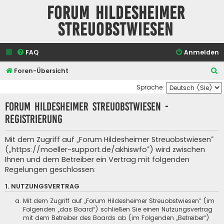
Forum Hildesheimer
Streuobstwiesen
FAQ
Anmelden
S
Foren-Übersicht
u
Sprache:
c
Forum Hildesheimer Streuobstwiesen -
h
Registrierung
e
Mit dem Zugriff auf „Forum Hildesheimer Streuobstwiesen“
(„https://moeller-support.de/akhiswfo“) wird zwischen
Ihnen und dem Betreiber ein Vertrag mit folgenden
Regelungen geschlossen:
1. NUTZUNGSVERTRAG
Mit dem Zugriff auf „Forum Hildesheimer Streuobstwiesen“ (im
Folgenden „das Board“) schließen Sie einen Nutzungsvertrag
mit dem Betreiber des Boards ab (im Folgenden „Betreiber“)