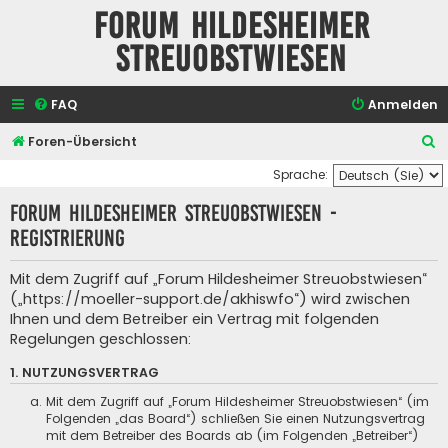
Forum Hildesheimer
Streuobstwiesen
FAQ
Anmelden
S
Foren-Übersicht
u
Sprache:
c
Forum Hildesheimer Streuobstwiesen -
h
Registrierung
e
Mit dem Zugriff auf „Forum Hildesheimer Streuobstwiesen“
(„https://moeller-support.de/akhiswfo“) wird zwischen
Ihnen und dem Betreiber ein Vertrag mit folgenden
Regelungen geschlossen:
1. NUTZUNGSVERTRAG
Mit dem Zugriff auf „Forum Hildesheimer Streuobstwiesen“ (im
Folgenden „das Board“) schließen Sie einen Nutzungsvertrag
mit dem Betreiber des Boards ab (im Folgenden „Betreiber“)