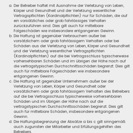
Der Betreiber haftet mit Ausnahme der Verletzung von Leben,
Körper und Gesundheit und der Verletzung wesentlicher
Vertragspflichten (Kardinalpflichten) nur für Schäden, die auf
ein vorsätzliches oder grob fahrlässiges Verhalten
zurückzuführen sind. Dies gilt auch für mittelbare
Folgeschäden wie insbesondere entgangenen Gewinn.
Die Haftung ist gegenüber Verbrauchern außer bei
vorsätzlichem oder grob fahrlässigem Verhalten oder bei
Schäden aus der Verletzung von Leben, Körper und Gesundheit
und der Verletzung wesentlicher Vertragspflichten
(Kardinalpflichten) auf die bei Vertragsschluss typischerweise
vorhersehbaren Schäden und im übrigen der Höhe nach auf
die vertragstypischen Durchschnittsschäden begrenzt. Dies gilt
auch für mittelbare Folgeschäden wie insbesondere
entgangenen Gewinn.
Die Haftung ist gegenüber Unternehmern außer bei der
Verletzung von Leben, Körper und Gesundheit oder
vorsätzlichem oder grob fahrlässigem Verhalten des Betreibers
auf die bei Vertragsschluss typischerweise vorhersehbaren
Schäden und im Übrigen der Höhe nach auf die
vertragstypischen Durchschnittsschäden begrenzt. Dies gilt
auch für mittelbare Schäden, insbesondere entgangenen
Gewinn.
Die Haftungsbegrenzung der Absätze a bis c gilt sinngemäß
auch zugunsten der Mitarbeiter und Erfüllungsgehilfen des
Betreibers.