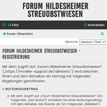
Forum Hildesheimer
Streuobstwiesen
FAQ
Anmelden
S
Foren-Übersicht
u
Sprache:
c
Forum Hildesheimer Streuobstwiesen -
h
Registrierung
e
Mit dem Zugriff auf „Forum Hildesheimer Streuobstwiesen“
(„https://moeller-support.de/akhiswfo“) wird zwischen
Ihnen und dem Betreiber ein Vertrag mit folgenden
Regelungen geschlossen:
1. NUTZUNGSVERTRAG
Mit dem Zugriff auf „Forum Hildesheimer Streuobstwiesen“ (im
Folgenden „das Board“) schließen Sie einen Nutzungsvertrag
mit dem Betreiber des Boards ab (im Folgenden „Betreiber“)