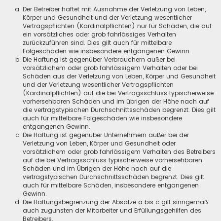
Der Betreiber haftet mit Ausnahme der Verletzung von Leben,
Körper und Gesundheit und der Verletzung wesentlicher
Vertragspflichten (Kardinalpflichten) nur für Schäden, die auf
ein vorsätzliches oder grob fahrlässiges Verhalten
zurückzuführen sind. Dies gilt auch für mittelbare
Folgeschäden wie insbesondere entgangenen Gewinn.
Die Haftung ist gegenüber Verbrauchern außer bei
vorsätzlichem oder grob fahrlässigem Verhalten oder bei
Schäden aus der Verletzung von Leben, Körper und Gesundheit
und der Verletzung wesentlicher Vertragspflichten
(Kardinalpflichten) auf die bei Vertragsschluss typischerweise
vorhersehbaren Schäden und im übrigen der Höhe nach auf
die vertragstypischen Durchschnittsschäden begrenzt. Dies gilt
auch für mittelbare Folgeschäden wie insbesondere
entgangenen Gewinn.
Die Haftung ist gegenüber Unternehmern außer bei der
Verletzung von Leben, Körper und Gesundheit oder
vorsätzlichem oder grob fahrlässigem Verhalten des Betreibers
auf die bei Vertragsschluss typischerweise vorhersehbaren
Schäden und im Übrigen der Höhe nach auf die
vertragstypischen Durchschnittsschäden begrenzt. Dies gilt
auch für mittelbare Schäden, insbesondere entgangenen
Gewinn.
Die Haftungsbegrenzung der Absätze a bis c gilt sinngemäß
auch zugunsten der Mitarbeiter und Erfüllungsgehilfen des
Betreibers.