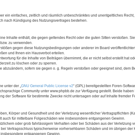
iber ein einfaches, zeitlich und räumlich unbeschränktes und unentgeltliches Rech
auch nach Kündigung des Nutzungsvertrages bestehen.
keine Inhalte enthält, die gegen geltendes Recht oder die guten Sitten verstoßen. Si
n bzw. zu verwenden.
erstößen gegen diese Nutzungsbedingungen oder anderer im Board veröffentlicht
ßen und Ihnen ein Hausverbot erteilen.
wortung für die Inhalte von Beiträgen übernimmt, die er nicht selbst erstellt hat 
derzeit zu löschen oder zu sperren.
äge abzuändern, sofern sie gegen o. g. Regeln verstoßen oder geeignet sind, dem 
e unter der „
GNU General Public License v2
“ (GPL) bereitgestellten Foren-Soft
chsprachige Community unter www.phpbb.de zur Verfügung gestellt. Beide haben ke
g der Software für bestimmte Zwecke nicht untersagen oder auf Inhalte fremder F
ben, Körper und Gesundheit und der Verletzung wesentlicher Vertragspflichten (Kard
gilt auch für mittelbare Folgeschäden wie insbesondere entgangenen Gewinn.
ätzlichem oder grob fahrlässigem Verhalten oder bei Schäden aus der Verletzung 
 die bei Vertragsschluss typischerweise vorhersehbaren Schäden und im übrigen de
wie insbesondere entgangenen Gewinn.