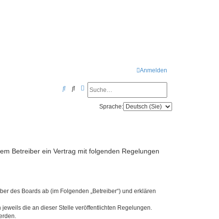
Anmelden
Suche
Erweiterte Suche
S
u
Sprache:
c
h
e
dem Betreiber ein Vertrag mit folgenden Regelungen
ber des Boards ab (im Folgenden „Betreiber“) und erklären
jeweils die an dieser Stelle veröffentlichten Regelungen.
erden.