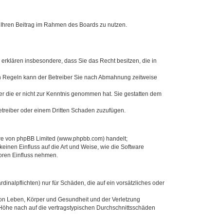
t, Ihren Beitrag im Rahmen des Boards zu nutzen.
e erklären insbesondere, dass Sie das Recht besitzen, die in
en Regeln kann der Betreiber Sie nach Abmahnung zeitweise
oder die er nicht zur Kenntnis genommen hat. Sie gestatten dem
Betreiber oder einem Dritten Schaden zuzufügen.
ware von phpBB Limited (www.phpbb.com) handelt;
inen Einfluss auf die Art und Weise, wie die Software
oren Einfluss nehmen.
inalpflichten) nur für Schäden, die auf ein vorsätzliches oder
von Leben, Körper und Gesundheit und der Verletzung
r Höhe nach auf die vertragstypischen Durchschnittsschäden