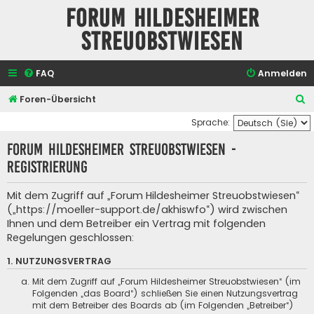
Forum Hildesheimer
Streuobstwiesen
FAQ
Anmelden
S
Foren-Übersicht
u
Sprache:
c
Forum Hildesheimer Streuobstwiesen -
h
Registrierung
e
Mit dem Zugriff auf „Forum Hildesheimer Streuobstwiesen“
(„https://moeller-support.de/akhiswfo“) wird zwischen
Ihnen und dem Betreiber ein Vertrag mit folgenden
Regelungen geschlossen:
1. NUTZUNGSVERTRAG
Mit dem Zugriff auf „Forum Hildesheimer Streuobstwiesen“ (im
Folgenden „das Board“) schließen Sie einen Nutzungsvertrag
mit dem Betreiber des Boards ab (im Folgenden „Betreiber“)