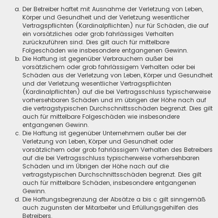
Der Betreiber haftet mit Ausnahme der Verletzung von Leben,
Körper und Gesundheit und der Verletzung wesentlicher
Vertragspflichten (Kardinalpflichten) nur für Schäden, die auf
ein vorsätzliches oder grob fahrlässiges Verhalten
zurückzuführen sind. Dies gilt auch für mittelbare
Folgeschäden wie insbesondere entgangenen Gewinn.
Die Haftung ist gegenüber Verbrauchern außer bei
vorsätzlichem oder grob fahrlässigem Verhalten oder bei
Schäden aus der Verletzung von Leben, Körper und Gesundheit
und der Verletzung wesentlicher Vertragspflichten
(Kardinalpflichten) auf die bei Vertragsschluss typischerweise
vorhersehbaren Schäden und im übrigen der Höhe nach auf
die vertragstypischen Durchschnittsschäden begrenzt. Dies gilt
auch für mittelbare Folgeschäden wie insbesondere
entgangenen Gewinn.
Die Haftung ist gegenüber Unternehmern außer bei der
Verletzung von Leben, Körper und Gesundheit oder
vorsätzlichem oder grob fahrlässigem Verhalten des Betreibers
auf die bei Vertragsschluss typischerweise vorhersehbaren
Schäden und im Übrigen der Höhe nach auf die
vertragstypischen Durchschnittsschäden begrenzt. Dies gilt
auch für mittelbare Schäden, insbesondere entgangenen
Gewinn.
Die Haftungsbegrenzung der Absätze a bis c gilt sinngemäß
auch zugunsten der Mitarbeiter und Erfüllungsgehilfen des
Betreibers.