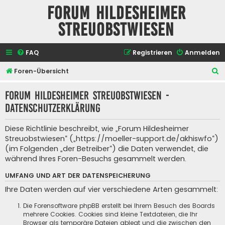
Forum Hildesheimer
Streuobstwiesen
FAQ
Registrieren
Anmelden
S
Foren-Übersicht
u
Forum Hildesheimer Streuobstwiesen -
c
Datenschutzerklärung
h
e
Diese Richtlinie beschreibt, wie „Forum Hildesheimer
Streuobstwiesen“ („https://moeller-support.de/akhiswfo“)
(im Folgenden „der Betreiber“) die Daten verwendet, die
während Ihres Foren-Besuchs gesammelt werden.
UMFANG UND ART DER DATENSPEICHERUNG
Ihre Daten werden auf vier verschiedene Arten gesammelt:
Die Forensoftware phpBB erstellt bei Ihrem Besuch des Boards
mehrere Cookies. Cookies sind kleine Textdateien, die Ihr
Browser als temporäre Dateien ablegt und die zwischen den