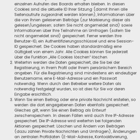
einzelnen Aufrufen des Boards erhalten bleiben. In diesen
Cookies sind die aktuelle ID Ihrer Sitzung (damit Ihnen alle
Seitenaufrufe zugeordnet werden können), Informationen über
die von Ihnen gelesenen Beiträge (zur Markierung dieser als
gelesen/ungelesen; sofern Sie nicht angemeldet sind) sowie
Informationen über Ihre Teilnahme an Umfragen (sofern Sie
nicht angemeldet sind) gespeichert. Ferner werden Ihre
Benutzer-ID, ein Authentifizierungsschlüssel und eine Session-
ID gespeichert. Die Cookies haben standardmäßig eine
Gültigkeit von einem Jahr. Alle Cookies können Sie jederzeit
über die Funktion „Alle Cookies löschen“ löschen.
Weiterhin werden die Daten gespeichert, die Sie bei der
Registrierung, in Ihrem Profil oder Ihrem persönlichem Bereich
angeben. Für die Registrierung sind mindestens ein eindeutiger
Benutzername, eine E-Mail-Adresse und ein Passwort
notwendig. Wenn durch den Betreiber weitere Daten als
notwendig festgelegt wurden, so ist dies für Sie vor deren
Eingabe ersichtlich.
Wenn Sie einen Beitrag oder eine private Nachricht erstellen, so
werden die dort eingegebenen Daten ebenfalls gespeichert.
Gleiches gilt, wenn Sie einen Beitrag als Entwurf
zwischenspeichern. In diesen Fällen wird auch Ihre IP-Adresse
gespeichert. Die IP-Adresse wird weiterhin bei folgenden
Aktionen gespeichert: Löschen und Ändern von Beiträgen
(dazu zählen Private Nachrichten und Umfragen), Änderungen
an zentralen Profildaten (E-Mail-Adresse, Kontoaktivierung,