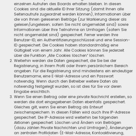
einzelnen Aufrufen des Boards erhalten bleiben. In diesen
Cookies sind die aktuelle ID Ihrer Sitzung (damit Ihnen alle
Seitenaufrufe zugeordnet werden können), Informationen über
die von Ihnen gelesenen Beiträge (zur Markierung dieser als
gelesen/ungelesen; sofern Sie nicht angemeldet sind) sowie
Informationen über Ihre Teilnahme an Umfragen (sofern Sie
nicht angemeldet sind) gespeichert. Ferner werden Ihre
Benutzer-ID, ein Authentifizierungsschlüssel und eine Session-
ID gespeichert. Die Cookies haben standardmäßig eine
Gültigkeit von einem Jahr. Alle Cookies können Sie jederzeit
über die Funktion „Alle Cookies löschen“ löschen.
Weiterhin werden die Daten gespeichert, die Sie bei der
Registrierung, in Ihrem Profil oder Ihrem persönlichem Bereich
angeben. Für die Registrierung sind mindestens ein eindeutiger
Benutzername, eine E-Mail-Adresse und ein Passwort
notwendig. Wenn durch den Betreiber weitere Daten als
notwendig festgelegt wurden, so ist dies für Sie vor deren
Eingabe ersichtlich.
Wenn Sie einen Beitrag oder eine private Nachricht erstellen, so
werden die dort eingegebenen Daten ebenfalls gespeichert.
Gleiches gilt, wenn Sie einen Beitrag als Entwurf
zwischenspeichern. In diesen Fällen wird auch Ihre IP-Adresse
gespeichert. Die IP-Adresse wird weiterhin bei folgenden
Aktionen gespeichert: Löschen und Ändern von Beiträgen
(dazu zählen Private Nachrichten und Umfragen), Änderungen
an zentralen Profildaten (E-Mail-Adresse, Kontoaktivierung,