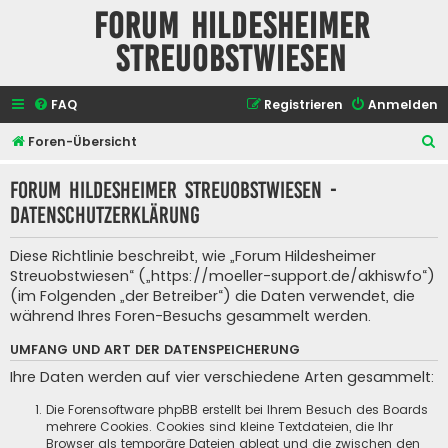
Forum Hildesheimer
Streuobstwiesen
FAQ
Registrieren
Anmelden
S
Foren-Übersicht
u
Forum Hildesheimer Streuobstwiesen -
c
Datenschutzerklärung
h
e
Diese Richtlinie beschreibt, wie „Forum Hildesheimer
Streuobstwiesen“ („https://moeller-support.de/akhiswfo“)
(im Folgenden „der Betreiber“) die Daten verwendet, die
während Ihres Foren-Besuchs gesammelt werden.
UMFANG UND ART DER DATENSPEICHERUNG
Ihre Daten werden auf vier verschiedene Arten gesammelt:
Die Forensoftware phpBB erstellt bei Ihrem Besuch des Boards
mehrere Cookies. Cookies sind kleine Textdateien, die Ihr
Browser als temporäre Dateien ablegt und die zwischen den