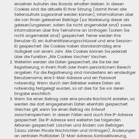
einzelnen Aufrufen des Boards erhalten bleiben. In diesen
Cookies sind die aktuelle ID Ihrer Sitzung (damit Ihnen alle
Seitenaufrufe zugeordnet werden können), Informationen über
die von Ihnen gelesenen Beiträge (zur Markierung dieser als
gelesen/ungelesen; sofern Sie nicht angemeldet sind) sowie
Informationen über Ihre Teilnahme an Umfragen (sofern Sie
nicht angemeldet sind) gespeichert. Ferner werden Ihre
Benutzer-ID, ein Authentifizierungsschlüssel und eine Session-
ID gespeichert. Die Cookies haben standardmäßig eine
Gültigkeit von einem Jahr. Alle Cookies können Sie jederzeit
über die Funktion „Alle Cookies löschen“ löschen.
Weiterhin werden die Daten gespeichert, die Sie bei der
Registrierung, in Ihrem Profil oder Ihrem persönlichem Bereich
angeben. Für die Registrierung sind mindestens ein eindeutiger
Benutzername, eine E-Mail-Adresse und ein Passwort
notwendig. Wenn durch den Betreiber weitere Daten als
notwendig festgelegt wurden, so ist dies für Sie vor deren
Eingabe ersichtlich.
Wenn Sie einen Beitrag oder eine private Nachricht erstellen, so
werden die dort eingegebenen Daten ebenfalls gespeichert.
Gleiches gilt, wenn Sie einen Beitrag als Entwurf
zwischenspeichern. In diesen Fällen wird auch Ihre IP-Adresse
gespeichert. Die IP-Adresse wird weiterhin bei folgenden
Aktionen gespeichert: Löschen und Ändern von Beiträgen
(dazu zählen Private Nachrichten und Umfragen), Änderungen
an zentralen Profildaten (E-Mail-Adresse, Kontoaktivierung,