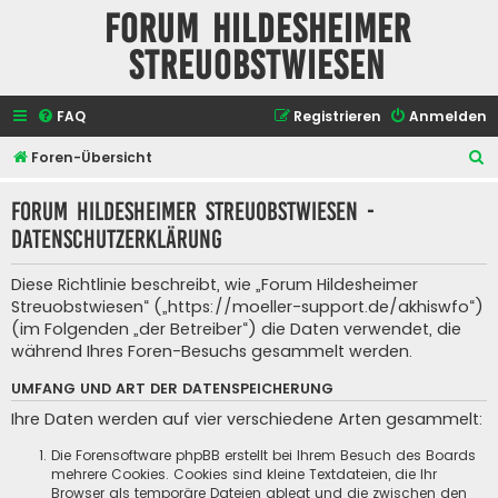
Forum Hildesheimer
Streuobstwiesen
FAQ
Registrieren
Anmelden
S
Foren-Übersicht
u
Forum Hildesheimer Streuobstwiesen -
c
Datenschutzerklärung
h
e
Diese Richtlinie beschreibt, wie „Forum Hildesheimer
Streuobstwiesen“ („https://moeller-support.de/akhiswfo“)
(im Folgenden „der Betreiber“) die Daten verwendet, die
während Ihres Foren-Besuchs gesammelt werden.
UMFANG UND ART DER DATENSPEICHERUNG
Ihre Daten werden auf vier verschiedene Arten gesammelt:
Die Forensoftware phpBB erstellt bei Ihrem Besuch des Boards
mehrere Cookies. Cookies sind kleine Textdateien, die Ihr
Browser als temporäre Dateien ablegt und die zwischen den