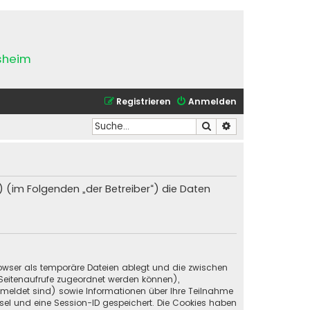
esheim
Registrieren
Anmelden
Suche
Erweiterte Suche
) (im Folgenden „der Betreiber“) die Daten
Browser als temporäre Dateien ablegt und die zwischen
e Seitenaufrufe zugeordnet werden können),
emeldet sind) sowie Informationen über Ihre Teilnahme
ssel und eine Session-ID gespeichert. Die Cookies haben