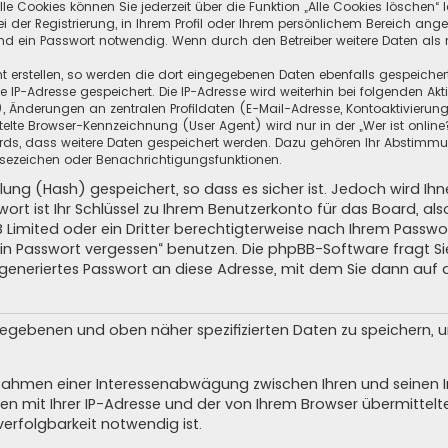
e Cookies können Sie jederzeit über die Funktion „Alle Cookies löschen“ 
ei der Registrierung, in Ihrem Profil oder Ihrem persönlichem Bereich ang
d ein Passwort notwendig. Wenn durch den Betreiber weitere Daten als no
t erstellen, so werden die dort eingegebenen Daten ebenfalls gespeichert.
re IP-Adresse gespeichert. Die IP-Adresse wird weiterhin bei folgenden A
 Änderungen an zentralen Profildaten (E-Mail-Adresse, Kontoaktivierung
lte Browser-Kennzeichnung (User Agent) wird nur in der „Wer ist online
oards, dass weitere Daten gespeichert werden. Dazu gehören Ihr Abstimm
 Lesezeichen oder Benachrichtigungsfunktionen.
lung (Hash) gespeichert, so dass es sicher ist. Jedoch wird Ih
ort ist Ihr Schlüssel zu Ihrem Benutzerkonto für das Board, a
B Limited oder ein Dritter berechtigterweise nach Ihrem Passwor
ein Passwort vergessen“ benutzen. Die phpBB-Software fragt 
generiertes Passwort an diese Adresse, mit dem Sie dann auf 
ngegebenen und oben näher spezifizierten Daten zu speichern,
m Rahmen einer Interessenabwägung zwischen Ihren und seinen In
n mit Ihrer IP-Adresse und der von Ihrem Browser übermittelt
erfolgbarkeit notwendig ist.