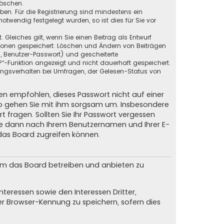
löschen.
eben. Für die Registrierung sind mindestens ein
twendig festgelegt wurden, so ist dies für Sie vor
 Gleiches gilt, wenn Sie einen Beitrag als Entwurf
ktionen gespeichert: Löschen und Ändern von Beiträgen
, Benutzer-Passwort) und gescheiterte
?“-Funktion angezeigt und nicht dauerhaft gespeichert.
ungsverhalten bei Umfragen, der Gelesen-Status von
nen empfohlen, dieses Passwort nicht auf einer
lso gehen Sie mit ihm sorgsam um. Insbesondere
t fragen. Sollten Sie Ihr Passwort vergessen
Sie dann nach Ihrem Benutzernamen und Ihrer E-
das Board zugreifen können.
 um das Board betreiben und anbieten zu
teressen sowie den Interessen Dritter,
er Browser-Kennung zu speichern, sofern dies