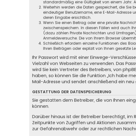
standardmäßig eine Gültigkeit von einem Jahr. All
Weiterhin werden die Daten gespeichert, die Sie b
eindeutiger Benutzername, eine E-Mail-Adresse un
deren Eingabe ersichtlich.
Wenn Sie einen Beitrag oder eine private Nachrich
zwischenspeichern. In diesen Fällen wird auch Ih
(dazu zählen Private Nachrichten und Umfragen),
Anmeldeversuche. Die von Ihrem Browser übermitte
Schließlich erfordern einzelne Funktionen des B
Ihren Beiträgen oder explizit von Ihnen gesetzte
Ihr Passwort wird mit einer Einwege-Verschlüsse
Vielzahl von Webseiten zu verwenden. Das Passw
wird Sie kein Vertreter des Betreibers, von phpB
haben, so können Sie die Funktion „Ich habe m
Mail-Adresse und sendet anschließend ein neu 
GESTATTUNG DER DATENSPEICHERUNG
Sie gestatten dem Betreiber, die von Ihnen ei
können.
Darüber hinaus ist der Betreiber berechtigt, i
Zeitpunkte von Zugriffen und Aktionen zusamme
zur Gefahrenabwehr oder zur rechtlichen Nachv