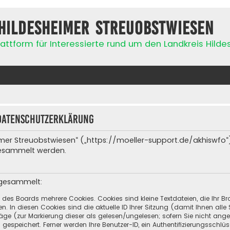
Hildesheimer Streuobstwiesen
attform für Interessierte rund um den Landkreis Hild
Datenschutzerklärung
heimer Streuobstwiesen“ („https://moeller-support.de/akhiswfo“
gesammelt werden.
 gesammelt:
h des Boards mehrere Cookies. Cookies sind kleine Textdateien, die Ihr 
n. In diesen Cookies sind die aktuelle ID Ihrer Sitzung (damit Ihnen all
räge (zur Markierung dieser als gelesen/ungelesen; sofern Sie nicht ang
espeichert. Ferner werden Ihre Benutzer-ID, ein Authentifizierungsschlü