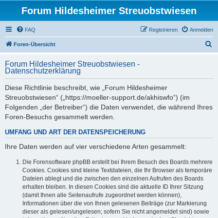
Forum Hildesheimer Streuobstwiesen
FAQ
Registrieren
Anmelden
S
Foren-Übersicht
u
Forum Hildesheimer Streuobstwiesen -
c
Datenschutzerklärung
h
Diese Richtlinie beschreibt, wie „Forum Hildesheimer
e
Streuobstwiesen“ („https://moeller-support.de/akhiswfo“) (im
Folgenden „der Betreiber“) die Daten verwendet, die während Ihres
Foren-Besuchs gesammelt werden.
UMFANG UND ART DER DATENSPEICHERUNG
Ihre Daten werden auf vier verschiedene Arten gesammelt:
Die Forensoftware phpBB erstellt bei Ihrem Besuch des Boards mehrere
Cookies. Cookies sind kleine Textdateien, die Ihr Browser als temporäre
Dateien ablegt und die zwischen den einzelnen Aufrufen des Boards
erhalten bleiben. In diesen Cookies sind die aktuelle ID Ihrer Sitzung
(damit Ihnen alle Seitenaufrufe zugeordnet werden können),
Informationen über die von Ihnen gelesenen Beiträge (zur Markierung
dieser als gelesen/ungelesen; sofern Sie nicht angemeldet sind) sowie