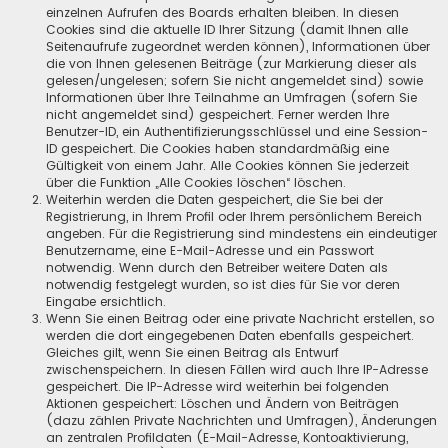
einzelnen Aufrufen des Boards erhalten bleiben. In diesen
Cookies sind die aktuelle ID Ihrer Sitzung (damit Ihnen alle
Seitenaufrufe zugeordnet werden können), Informationen über
die von Ihnen gelesenen Beiträge (zur Markierung dieser als
gelesen/ungelesen; sofern Sie nicht angemeldet sind) sowie
Informationen über Ihre Teilnahme an Umfragen (sofern Sie
nicht angemeldet sind) gespeichert. Ferner werden Ihre
Benutzer-ID, ein Authentifizierungsschlüssel und eine Session-
ID gespeichert. Die Cookies haben standardmäßig eine
Gültigkeit von einem Jahr. Alle Cookies können Sie jederzeit
über die Funktion „Alle Cookies löschen“ löschen.
Weiterhin werden die Daten gespeichert, die Sie bei der
Registrierung, in Ihrem Profil oder Ihrem persönlichem Bereich
angeben. Für die Registrierung sind mindestens ein eindeutiger
Benutzername, eine E-Mail-Adresse und ein Passwort
notwendig. Wenn durch den Betreiber weitere Daten als
notwendig festgelegt wurden, so ist dies für Sie vor deren
Eingabe ersichtlich.
Wenn Sie einen Beitrag oder eine private Nachricht erstellen, so
werden die dort eingegebenen Daten ebenfalls gespeichert.
Gleiches gilt, wenn Sie einen Beitrag als Entwurf
zwischenspeichern. In diesen Fällen wird auch Ihre IP-Adresse
gespeichert. Die IP-Adresse wird weiterhin bei folgenden
Aktionen gespeichert: Löschen und Ändern von Beiträgen
(dazu zählen Private Nachrichten und Umfragen), Änderungen
an zentralen Profildaten (E-Mail-Adresse, Kontoaktivierung,