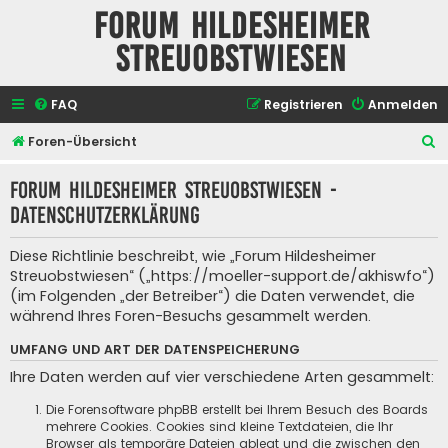
Forum Hildesheimer
Streuobstwiesen
FAQ
Registrieren
Anmelden
S
Foren-Übersicht
u
Forum Hildesheimer Streuobstwiesen -
c
Datenschutzerklärung
h
e
Diese Richtlinie beschreibt, wie „Forum Hildesheimer
Streuobstwiesen“ („https://moeller-support.de/akhiswfo“)
(im Folgenden „der Betreiber“) die Daten verwendet, die
während Ihres Foren-Besuchs gesammelt werden.
UMFANG UND ART DER DATENSPEICHERUNG
Ihre Daten werden auf vier verschiedene Arten gesammelt:
Die Forensoftware phpBB erstellt bei Ihrem Besuch des Boards
mehrere Cookies. Cookies sind kleine Textdateien, die Ihr
Browser als temporäre Dateien ablegt und die zwischen den