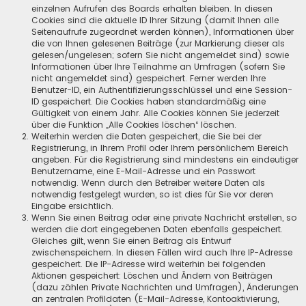
einzelnen Aufrufen des Boards erhalten bleiben. In diesen
Cookies sind die aktuelle ID Ihrer Sitzung (damit Ihnen alle
Seitenaufrufe zugeordnet werden können), Informationen über
die von Ihnen gelesenen Beiträge (zur Markierung dieser als
gelesen/ungelesen; sofern Sie nicht angemeldet sind) sowie
Informationen über Ihre Teilnahme an Umfragen (sofern Sie
nicht angemeldet sind) gespeichert. Ferner werden Ihre
Benutzer-ID, ein Authentifizierungsschlüssel und eine Session-
ID gespeichert. Die Cookies haben standardmäßig eine
Gültigkeit von einem Jahr. Alle Cookies können Sie jederzeit
über die Funktion „Alle Cookies löschen“ löschen.
Weiterhin werden die Daten gespeichert, die Sie bei der
Registrierung, in Ihrem Profil oder Ihrem persönlichem Bereich
angeben. Für die Registrierung sind mindestens ein eindeutiger
Benutzername, eine E-Mail-Adresse und ein Passwort
notwendig. Wenn durch den Betreiber weitere Daten als
notwendig festgelegt wurden, so ist dies für Sie vor deren
Eingabe ersichtlich.
Wenn Sie einen Beitrag oder eine private Nachricht erstellen, so
werden die dort eingegebenen Daten ebenfalls gespeichert.
Gleiches gilt, wenn Sie einen Beitrag als Entwurf
zwischenspeichern. In diesen Fällen wird auch Ihre IP-Adresse
gespeichert. Die IP-Adresse wird weiterhin bei folgenden
Aktionen gespeichert: Löschen und Ändern von Beiträgen
(dazu zählen Private Nachrichten und Umfragen), Änderungen
an zentralen Profildaten (E-Mail-Adresse, Kontoaktivierung,