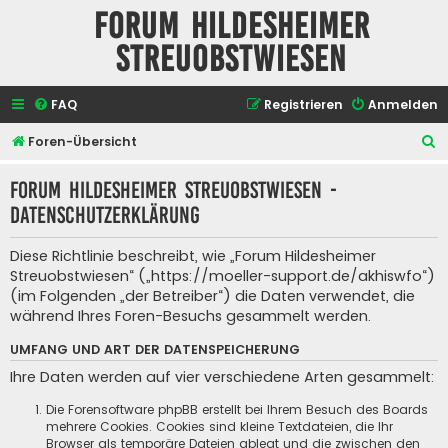
Forum Hildesheimer
Streuobstwiesen
FAQ
Registrieren
Anmelden
S
Foren-Übersicht
u
Forum Hildesheimer Streuobstwiesen -
c
Datenschutzerklärung
h
e
Diese Richtlinie beschreibt, wie „Forum Hildesheimer
Streuobstwiesen“ („https://moeller-support.de/akhiswfo“)
(im Folgenden „der Betreiber“) die Daten verwendet, die
während Ihres Foren-Besuchs gesammelt werden.
UMFANG UND ART DER DATENSPEICHERUNG
Ihre Daten werden auf vier verschiedene Arten gesammelt:
Die Forensoftware phpBB erstellt bei Ihrem Besuch des Boards
mehrere Cookies. Cookies sind kleine Textdateien, die Ihr
Browser als temporäre Dateien ablegt und die zwischen den