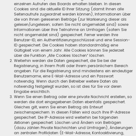
einzelnen Aufrufen des Boards erhalten bleiben. In diesen
Cookies sind die aktuelle ID Ihrer Sitzung (damit Ihnen alle
Seitenaufrufe zugeordnet werden können), Informationen über
die von Ihnen gelesenen Beiträge (zur Markierung dieser als
gelesen/ungelesen; sofern Sie nicht angemeldet sind) sowie
Informationen über Ihre Teilnahme an Umfragen (sofern Sie
nicht angemeldet sind) gespeichert. Ferner werden Ihre
Benutzer-ID, ein Authentifizierungsschlüssel und eine Session-
ID gespeichert. Die Cookies haben standardmäßig eine
Gültigkeit von einem Jahr. Alle Cookies können Sie jederzeit
über die Funktion „Alle Cookies löschen“ löschen.
Weiterhin werden die Daten gespeichert, die Sie bei der
Registrierung, in Ihrem Profil oder Ihrem persönlichem Bereich
angeben. Für die Registrierung sind mindestens ein eindeutiger
Benutzername, eine E-Mail-Adresse und ein Passwort
notwendig. Wenn durch den Betreiber weitere Daten als
notwendig festgelegt wurden, so ist dies für Sie vor deren
Eingabe ersichtlich.
Wenn Sie einen Beitrag oder eine private Nachricht erstellen, so
werden die dort eingegebenen Daten ebenfalls gespeichert.
Gleiches gilt, wenn Sie einen Beitrag als Entwurf
zwischenspeichern. In diesen Fällen wird auch Ihre IP-Adresse
gespeichert. Die IP-Adresse wird weiterhin bei folgenden
Aktionen gespeichert: Löschen und Ändern von Beiträgen
(dazu zählen Private Nachrichten und Umfragen), Änderungen
an zentralen Profildaten (E-Mail-Adresse, Kontoaktivierung,