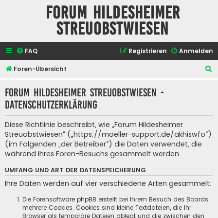
Forum Hildesheimer
Streuobstwiesen
FAQ
Registrieren
Anmelden
S
Foren-Übersicht
u
Forum Hildesheimer Streuobstwiesen -
c
Datenschutzerklärung
h
e
Diese Richtlinie beschreibt, wie „Forum Hildesheimer
Streuobstwiesen“ („https://moeller-support.de/akhiswfo“)
(im Folgenden „der Betreiber“) die Daten verwendet, die
während Ihres Foren-Besuchs gesammelt werden.
UMFANG UND ART DER DATENSPEICHERUNG
Ihre Daten werden auf vier verschiedene Arten gesammelt:
Die Forensoftware phpBB erstellt bei Ihrem Besuch des Boards
mehrere Cookies. Cookies sind kleine Textdateien, die Ihr
Browser als temporäre Dateien ablegt und die zwischen den