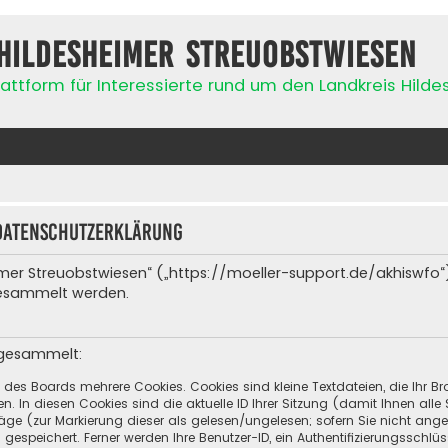
Hildesheimer Streuobstwiesen
attform für Interessierte rund um den Landkreis Hild
Datenschutzerklärung
heimer Streuobstwiesen“ („https://moeller-support.de/akhiswfo“
gesammelt werden.
 gesammelt:
h des Boards mehrere Cookies. Cookies sind kleine Textdateien, die Ihr 
n. In diesen Cookies sind die aktuelle ID Ihrer Sitzung (damit Ihnen all
räge (zur Markierung dieser als gelesen/ungelesen; sofern Sie nicht ang
espeichert. Ferner werden Ihre Benutzer-ID, ein Authentifizierungsschlü