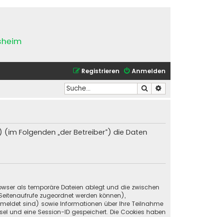
esheim
Registrieren
Anmelden
Suche
Erweiterte Suche
) (im Folgenden „der Betreiber“) die Daten
Browser als temporäre Dateien ablegt und die zwischen
e Seitenaufrufe zugeordnet werden können),
emeldet sind) sowie Informationen über Ihre Teilnahme
ssel und eine Session-ID gespeichert. Die Cookies haben