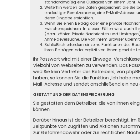
standardmäßig eine Gültigkeit von einem Jahr. All
Weiterhin werden die Daten gespeichert, die Sie b
eindeutiger Benutzername, eine E-Mail-Adresse un
deren Eingabe ersichtlich.
Wenn Sie einen Beitrag oder eine private Nachrich
zwischenspeichern. In diesen Fällen wird auch Ih
(dazu zählen Private Nachrichten und Umfragen),
Anmeldeversuche. Die von Ihrem Browser übermitte
Schließlich erfordern einzelne Funktionen des B
Ihren Beiträgen oder explizit von Ihnen gesetzte
Ihr Passwort wird mit einer Einwege-Verschlüsse
Vielzahl von Webseiten zu verwenden. Das Passw
wird Sie kein Vertreter des Betreibers, von phpB
haben, so können Sie die Funktion „Ich habe m
Mail-Adresse und sendet anschließend ein neu 
GESTATTUNG DER DATENSPEICHERUNG
Sie gestatten dem Betreiber, die von Ihnen ei
können.
Darüber hinaus ist der Betreiber berechtigt, i
Zeitpunkte von Zugriffen und Aktionen zusamme
zur Gefahrenabwehr oder zur rechtlichen Nachv