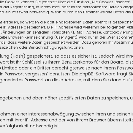
e Cookies können Sie jederzeit über die Funktion „Alle Cookies löschen“ 
ei der Registrierung, in Ihrem Profil oder Ihrem persönlichem Bereich ang
d ein Passwort notwendig. Wenn durch den Betreiber weitere Daten als no
t erstellen, so werden die dort eingegebenen Daten ebenfalls gespeichert.
re IP-Adresse gespeichert. Die IP-Adresse wird weiterhin bei folgenden A
 Änderungen an zentralen Profildaten (E-Mail-Adresse, Kontoaktivierung
lte Browser-Kennzeichnung (User Agent) wird nur in der „Wer ist online
oards, dass weitere Daten gespeichert werden. Dazu gehören Ihr Abstimm
 Lesezeichen oder Benachrichtigungsfunktionen.
lung (Hash) gespeichert, so dass es sicher ist. Jedoch wird Ih
ort ist Ihr Schlüssel zu Ihrem Benutzerkonto für das Board, a
B Limited oder ein Dritter berechtigterweise nach Ihrem Passwor
ein Passwort vergessen“ benutzen. Die phpBB-Software fragt 
generiertes Passwort an diese Adresse, mit dem Sie dann auf 
ngegebenen und oben näher spezifizierten Daten zu speichern,
m Rahmen einer Interessenabwägung zwischen Ihren und seinen In
n mit Ihrer IP-Adresse und der von Ihrem Browser übermittelt
erfolgbarkeit notwendig ist.