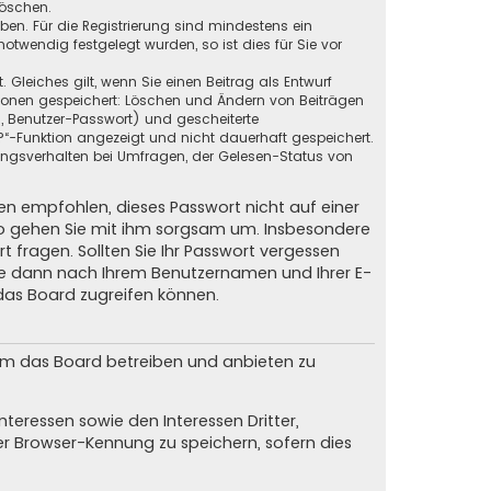
löschen.
eben. Für die Registrierung sind mindestens ein
twendig festgelegt wurden, so ist dies für Sie vor
 Gleiches gilt, wenn Sie einen Beitrag als Entwurf
ktionen gespeichert: Löschen und Ändern von Beiträgen
, Benutzer-Passwort) und gescheiterte
?“-Funktion angezeigt und nicht dauerhaft gespeichert.
ungsverhalten bei Umfragen, der Gelesen-Status von
nen empfohlen, dieses Passwort nicht auf einer
lso gehen Sie mit ihm sorgsam um. Insbesondere
t fragen. Sollten Sie Ihr Passwort vergessen
Sie dann nach Ihrem Benutzernamen und Ihrer E-
das Board zugreifen können.
 um das Board betreiben und anbieten zu
teressen sowie den Interessen Dritter,
er Browser-Kennung zu speichern, sofern dies