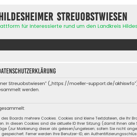
Hildesheimer Streuobstwiesen
attform für Interessierte rund um den Landkreis Hild
Datenschutzerklärung
heimer Streuobstwiesen“ („https://moeller-support.de/akhiswfo“
gesammelt werden.
 gesammelt:
h des Boards mehrere Cookies. Cookies sind kleine Textdateien, die Ihr 
n. In diesen Cookies sind die aktuelle ID Ihrer Sitzung (damit Ihnen all
räge (zur Markierung dieser als gelesen/ungelesen; sofern Sie nicht ang
espeichert. Ferner werden Ihre Benutzer-ID, ein Authentifizierungsschlü