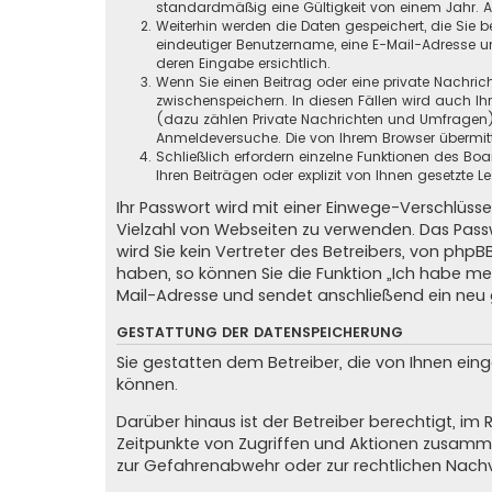
standardmäßig eine Gültigkeit von einem Jahr. All
Weiterhin werden die Daten gespeichert, die Sie b
eindeutiger Benutzername, eine E-Mail-Adresse un
deren Eingabe ersichtlich.
Wenn Sie einen Beitrag oder eine private Nachrich
zwischenspeichern. In diesen Fällen wird auch Ih
(dazu zählen Private Nachrichten und Umfragen),
Anmeldeversuche. Die von Ihrem Browser übermitte
Schließlich erfordern einzelne Funktionen des B
Ihren Beiträgen oder explizit von Ihnen gesetzte
Ihr Passwort wird mit einer Einwege-Verschlüsse
Vielzahl von Webseiten zu verwenden. Das Passw
wird Sie kein Vertreter des Betreibers, von phpB
haben, so können Sie die Funktion „Ich habe m
Mail-Adresse und sendet anschließend ein neu 
GESTATTUNG DER DATENSPEICHERUNG
Sie gestatten dem Betreiber, die von Ihnen ei
können.
Darüber hinaus ist der Betreiber berechtigt, i
Zeitpunkte von Zugriffen und Aktionen zusamme
zur Gefahrenabwehr oder zur rechtlichen Nachv