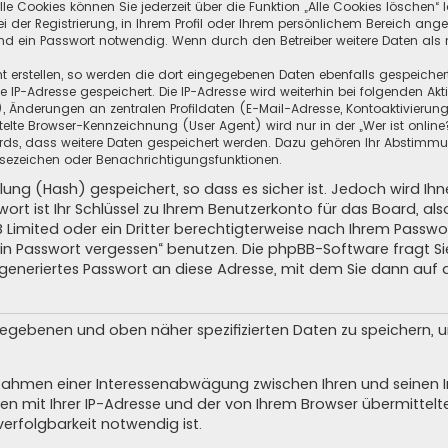
e Cookies können Sie jederzeit über die Funktion „Alle Cookies löschen“ 
ei der Registrierung, in Ihrem Profil oder Ihrem persönlichem Bereich ang
d ein Passwort notwendig. Wenn durch den Betreiber weitere Daten als no
t erstellen, so werden die dort eingegebenen Daten ebenfalls gespeichert.
re IP-Adresse gespeichert. Die IP-Adresse wird weiterhin bei folgenden A
 Änderungen an zentralen Profildaten (E-Mail-Adresse, Kontoaktivierung
lte Browser-Kennzeichnung (User Agent) wird nur in der „Wer ist online
oards, dass weitere Daten gespeichert werden. Dazu gehören Ihr Abstimm
 Lesezeichen oder Benachrichtigungsfunktionen.
lung (Hash) gespeichert, so dass es sicher ist. Jedoch wird Ih
ort ist Ihr Schlüssel zu Ihrem Benutzerkonto für das Board, a
B Limited oder ein Dritter berechtigterweise nach Ihrem Passwor
ein Passwort vergessen“ benutzen. Die phpBB-Software fragt 
generiertes Passwort an diese Adresse, mit dem Sie dann auf 
ngegebenen und oben näher spezifizierten Daten zu speichern,
m Rahmen einer Interessenabwägung zwischen Ihren und seinen In
n mit Ihrer IP-Adresse und der von Ihrem Browser übermittelt
erfolgbarkeit notwendig ist.