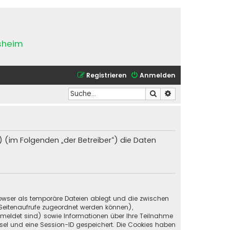
esheim
Registrieren
Anmelden
Suche
Erweiterte Suche
) (im Folgenden „der Betreiber“) die Daten
Browser als temporäre Dateien ablegt und die zwischen
e Seitenaufrufe zugeordnet werden können),
emeldet sind) sowie Informationen über Ihre Teilnahme
ssel und eine Session-ID gespeichert. Die Cookies haben