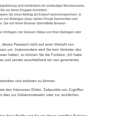
u
 Registrierung sind mindestens ein eindeutiger Benutzername,
Sie vor deren Eingabe ersichtlich.
c
, wenn Sie einen Beitrag als Entwurf zwischenspeichern. In
h
ern von Beiträgen (dazu zählen Private Nachrichten und
e. Die von Ihrem Browser übermittelte Browser-
e
ei Umfragen, der Gelesen-Status von Ihren Beiträgen oder
 dieses Passwort nicht auf einer Vielzahl von
sam um. Insbesondere wird Sie kein Vertreter des
essen haben, so können Sie die Funktion „Ich habe
se und sendet anschließend ein neu generiertes
betreiben und anbieten zu können.
e den Interessen Dritter, Zeitpunkte von Zugriffen
n dies zur Gefahrenabwehr oder zur rechtlichen
n Ihres Profils und die von Ihnen erstellten Beiträge