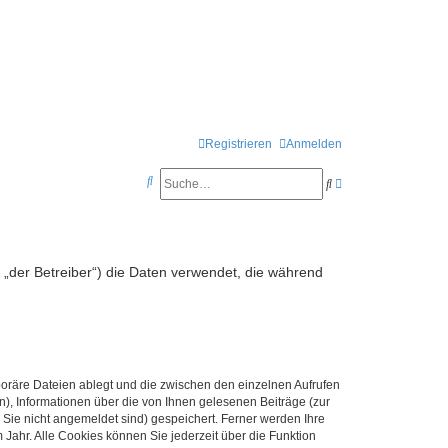
Registrieren
Anmelden
S
S
E
u
u
r
c
c
w
h
h
e
n „der Betreiber“) die Daten verwendet, die während
e
e
i
t
e
r
poräre Dateien ablegt und die zwischen den einzelnen Aufrufen
t
n), Informationen über die von Ihnen gelesenen Beiträge (zur
e
 Sie nicht angemeldet sind) gespeichert. Ferner werden Ihre
Jahr. Alle Cookies können Sie jederzeit über die Funktion
S