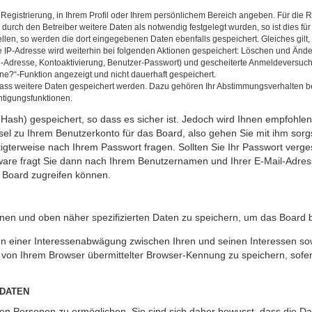
 Registrierung, in Ihrem Profil oder Ihrem persönlichem Bereich angeben. Für die
rch den Betreiber weitere Daten als notwendig festgelegt wurden, so ist dies für 
ellen, so werden die dort eingegebenen Daten ebenfalls gespeichert. Gleiches gilt
ie IP-Adresse wird weiterhin bei folgenden Aktionen gespeichert: Löschen und Änd
l-Adresse, Kontoaktivierung, Benutzer-Passwort) und gescheiterte Anmeldeversuch
ine?“-Funktion angezeigt und nicht dauerhaft gespeichert.
 dass weitere Daten gespeichert werden. Dazu gehören Ihr Abstimmungsverhalten b
htigungsfunktionen.
Hash) gespeichert, so dass es sicher ist. Jedoch wird Ihnen empfohlen,
el zu Ihrem Benutzerkonto für das Board, also gehen Sie mit ihm sorg
htigterweise nach Ihrem Passwort fragen. Sollten Sie Ihr Passwort verg
are fragt Sie dann nach Ihrem Benutzernamen und Ihrer E-Mail-Adres
 Board zugreifen können.
enen und oben näher spezifizierten Daten zu speichern, um das Board 
en einer Interessenabwägung zwischen Ihren und seinen Interessen sowi
von Ihrem Browser übermittelter Browser-Kennung zu speichern, sofer
 DATEN
n Personen zu ermöglichen. Sie sind sich daher bewusst, dass die Date