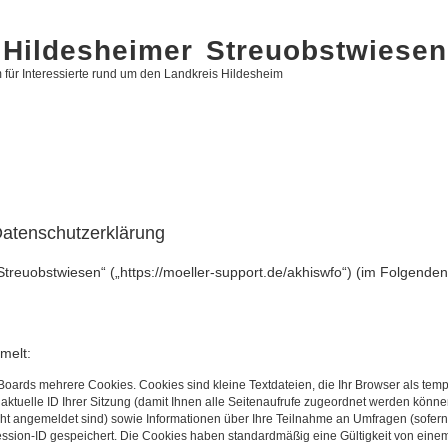
Hildesheimer Streuobstwiesen
 für Interessierte rund um den Landkreis Hildesheim
atenschutzerklärung
Streuobstwiesen“ („https://moeller-support.de/akhiswfo“) (im Folgende
melt:
Boards mehrere Cookies. Cookies sind kleine Textdateien, die Ihr Browser als tem
 aktuelle ID Ihrer Sitzung (damit Ihnen alle Seitenaufrufe zugeordnet werden könne
cht angemeldet sind) sowie Informationen über Ihre Teilnahme an Umfragen (sofern
ession-ID gespeichert. Die Cookies haben standardmäßig eine Gültigkeit von einem 