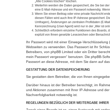
„Alle Cookies löschen“ löschen.
Weiterhin werden die Daten gespeichert, die Sie bei der
eine E-Mail-Adresse und ein Passwort notwendig. Wenn du
Wenn Sie einen Beitrag oder eine private Nachricht erst
diesen Fällen wird auch Ihre IP-Adresse gespeichert. D
Umfragen), Änderungen an zentralen Profildaten (E-Mai
Kennzeichnung (User Agent) wird nur in der „Wer ist onl
Schließlich erfordern einzelne Funktionen des Boards,
explizit von Ihnen gesetzte Lesezeichen oder Benachric
Ihr Passwort wird mit einer Einwege-Verschlüsselung (
Webseiten zu verwenden. Das Passwort ist Ihr Schlüss
Betreibers, von phpBB Limited oder ein Dritter berec
mein Passwort vergessen“ benutzen. Die phpBB-Softw
Passwort an diese Adresse, mit dem Sie dann auf das
GESTATTUNG DER DATENSPEICHERUNG
Sie gestatten dem Betreiber, die von Ihnen eingegeb
Darüber hinaus ist der Betreiber berechtigt, im Rahm
und Aktionen zusammen mit Ihrer IP-Adresse und der 
Nachverfolgbarkeit notwendig ist.
REGELUNGEN BEZÜGLICH DER WEITERGABE IHRER
Zweck eines Boards ist es, einen Austausch mit andere