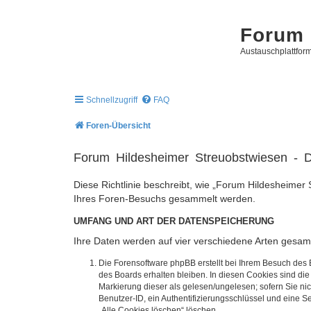
Forum 
Austauschplattform
Schnellzugriff
FAQ
Foren-Übersicht
Forum Hildesheimer Streuobstwiesen - D
Diese Richtlinie beschreibt, wie „Forum Hildesheimer 
Ihres Foren-Besuchs gesammelt werden.
UMFANG UND ART DER DATENSPEICHERUNG
Ihre Daten werden auf vier verschiedene Arten gesam
Die Forensoftware phpBB erstellt bei Ihrem Besuch des 
des Boards erhalten bleiben. In diesen Cookies sind die
Markierung dieser als gelesen/ungelesen; sofern Sie ni
Benutzer-ID, ein Authentifizierungsschlüssel und eine S
„Alle Cookies löschen“ löschen.