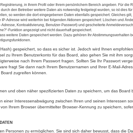
 Registrierung, in Ihrem Profil oder Ihrem persönlichem Bereich angeben. Für die
rch den Betreiber weitere Daten als notwendig festgelegt wurden, so ist dies für 
ellen, so werden die dort eingegebenen Daten ebenfalls gespeichert. Gleiches gilt
ie IP-Adresse wird weiterhin bei folgenden Aktionen gespeichert: Löschen und Änd
l-Adresse, Kontoaktivierung, Benutzer-Passwort) und gescheiterte Anmeldeversuch
ine?“-Funktion angezeigt und nicht dauerhaft gespeichert.
 dass weitere Daten gespeichert werden. Dazu gehören Ihr Abstimmungsverhalten b
htigungsfunktionen.
Hash) gespeichert, so dass es sicher ist. Jedoch wird Ihnen empfohlen,
el zu Ihrem Benutzerkonto für das Board, also gehen Sie mit ihm sorg
htigterweise nach Ihrem Passwort fragen. Sollten Sie Ihr Passwort verg
are fragt Sie dann nach Ihrem Benutzernamen und Ihrer E-Mail-Adres
 Board zugreifen können.
enen und oben näher spezifizierten Daten zu speichern, um das Board 
en einer Interessenabwägung zwischen Ihren und seinen Interessen sowi
von Ihrem Browser übermittelter Browser-Kennung zu speichern, sofer
 DATEN
n Personen zu ermöglichen. Sie sind sich daher bewusst, dass die Date