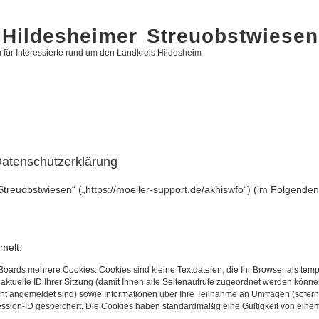
Hildesheimer Streuobstwiesen
 für Interessierte rund um den Landkreis Hildesheim
atenschutzerklärung
Streuobstwiesen“ („https://moeller-support.de/akhiswfo“) (im Folgende
melt:
Boards mehrere Cookies. Cookies sind kleine Textdateien, die Ihr Browser als tem
 aktuelle ID Ihrer Sitzung (damit Ihnen alle Seitenaufrufe zugeordnet werden könne
cht angemeldet sind) sowie Informationen über Ihre Teilnahme an Umfragen (sofern
ession-ID gespeichert. Die Cookies haben standardmäßig eine Gültigkeit von einem 