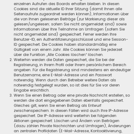
einzelnen Aufrufen des Boards erhalten bleiben. In diesen
Cookies sind die aktuelle ID Ihrer Sitzung (damit Ihnen alle
Seitenaufrufe zugeordnet werden können), Informationen über
die von Ihnen gelesenen Beiträge (zur Markierung dieser als
gelesen/ungelesen; sofern Sie nicht angemeldet sind) sowie
Informationen über Ihre Teilnahme an Umfragen (sofern Sie
nicht angemeldet sind) gespeichert. Ferner werden Ihre
Benutzer-ID, ein Authentifizierungsschlüssel und eine Session-
ID gespeichert. Die Cookies haben standardmäßig eine
Gültigkeit von einem Jahr. Alle Cookies können Sie jederzeit
über die Funktion „Alle Cookies löschen“ löschen.
Weiterhin werden die Daten gespeichert, die Sie bei der
Registrierung, in Ihrem Profil oder Ihrem persönlichem Bereich
angeben. Für die Registrierung sind mindestens ein eindeutiger
Benutzername, eine E-Mail-Adresse und ein Passwort
notwendig. Wenn durch den Betreiber weitere Daten als
notwendig festgelegt wurden, so ist dies für Sie vor deren
Eingabe ersichtlich.
Wenn Sie einen Beitrag oder eine private Nachricht erstellen, so
werden die dort eingegebenen Daten ebenfalls gespeichert.
Gleiches gilt, wenn Sie einen Beitrag als Entwurf
zwischenspeichern. In diesen Fällen wird auch Ihre IP-Adresse
gespeichert. Die IP-Adresse wird weiterhin bei folgenden
Aktionen gespeichert: Löschen und Ändern von Beiträgen
(dazu zählen Private Nachrichten und Umfragen), Änderungen
an zentralen Profildaten (E-Mail-Adresse, Kontoaktivierung,