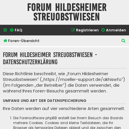
Forum Hildesheimer
Streuobstwiesen
FAQ
Registrieren
Anmelden
S
Foren-Übersicht
u
Forum Hildesheimer Streuobstwiesen -
c
Datenschutzerklärung
h
e
Diese Richtlinie beschreibt, wie „Forum Hildesheimer
Streuobstwiesen“ („https://moeller-support.de/akhiswfo“)
(im Folgenden „der Betreiber“) die Daten verwendet, die
während Ihres Foren-Besuchs gesammelt werden.
UMFANG UND ART DER DATENSPEICHERUNG
Ihre Daten werden auf vier verschiedene Arten gesammelt:
Die Forensoftware phpBB erstellt bei Ihrem Besuch des Boards
mehrere Cookies. Cookies sind kleine Textdateien, die Ihr
Browser als temporäre Dateien ablegt und die zwischen den