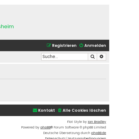
esheim
Registrieren
Anmelden
Suche
Erweiterte Suche
Kontakt
Alle Cookies löschen
Flat Style by
Ian Bradley
Powered by
phpBB
® Forum Software © phpBB Limited
Deutsche Übersetzung durch
phpBB.de
Datenschutz
|
Nutzungsbedingungen