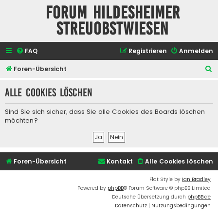
Forum Hildesheimer
Streuobstwiesen
FAQ
Registrieren
Anmelden
S
Foren-Übersicht
u
Alle Cookies löschen
c
h
Sind Sie sich sicher, dass Sie alle Cookies des Boards löschen
e
möchten?
Foren-Übersicht
Kontakt
Alle Cookies löschen
Flat Style by
Ian Bradley
Powered by
phpBB
® Forum Software © phpBB Limited
Deutsche Übersetzung durch
phpBB.de
Datenschutz
|
Nutzungsbedingungen