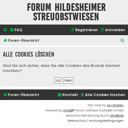
Forum Hildesheimer
Streuobstwiesen
FAQ
Registrieren
Anmelden
S
Foren-Übersicht
u
Alle Cookies löschen
c
h
Sind Sie sich sicher, dass Sie alle Cookies des Boards löschen
e
möchten?
Foren-Übersicht
Kontakt
Alle Cookies löschen
Flat Style by
Ian Bradley
Powered by
phpBB
® Forum Software © phpBB Limited
Deutsche Übersetzung durch
phpBB.de
Datenschutz
|
Nutzungsbedingungen