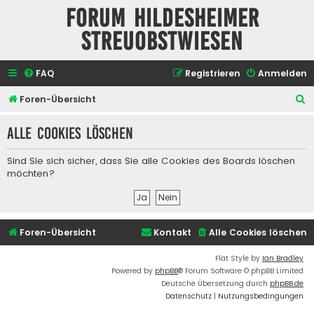
Forum Hildesheimer
Streuobstwiesen
FAQ
Registrieren
Anmelden
S
Foren-Übersicht
u
Alle Cookies löschen
c
h
Sind Sie sich sicher, dass Sie alle Cookies des Boards löschen
e
möchten?
Foren-Übersicht
Kontakt
Alle Cookies löschen
Flat Style by
Ian Bradley
Powered by
phpBB
® Forum Software © phpBB Limited
Deutsche Übersetzung durch
phpBB.de
Datenschutz
|
Nutzungsbedingungen