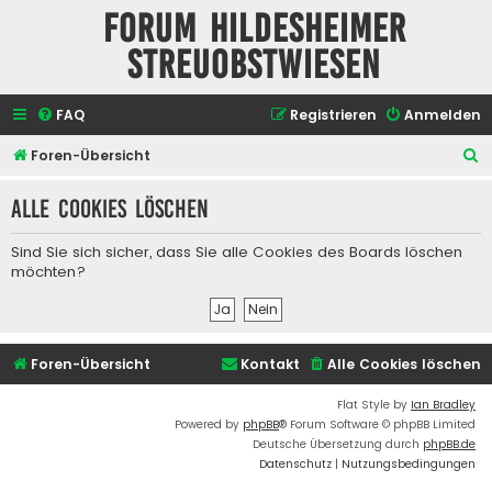
Forum Hildesheimer
Streuobstwiesen
FAQ
Registrieren
Anmelden
S
Foren-Übersicht
u
Alle Cookies löschen
c
h
Sind Sie sich sicher, dass Sie alle Cookies des Boards löschen
e
möchten?
Foren-Übersicht
Kontakt
Alle Cookies löschen
Flat Style by
Ian Bradley
Powered by
phpBB
® Forum Software © phpBB Limited
Deutsche Übersetzung durch
phpBB.de
Datenschutz
|
Nutzungsbedingungen